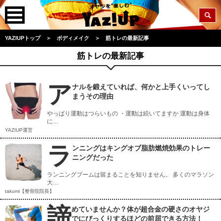
YAZIUPトップ
＞
ボディメイク
＞
筋トレの最新記事
筋トレの最新記事
ア
ナルを鍛えていれば、何かと上手くいってし
まうその理由
やっぱり運動はつらいもの ・運動は続いてますか 運動は身体
に…
YAZIUP運営
ラ
ンニングはキングオブ脂肪燃焼効果のトレー
ニングだった
ランニングブームは留まることを知りません。 多くのマラソン
大…
takumi【整骨院院長】
諦
めていませんか？体が超合金の硬さのオヤジ
でにびっくりするほどの前屈できる方法！