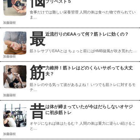
悩
プリベスト５
食事だけでは難しい栄養管理 人間の体は食べた物で作られてい
ま…
加藤薩樹
最
近流行りのEAAって何？筋トレに効くの？
筋トレサプリEAAとは ちょっと前にはHMB旋風が吹き荒れた…
加藤薩樹
筋
力維持！筋トレはどのくらいサボっても大丈
夫？
筋トレのやる気って波があるよね！ いつでも筋トレに対するモ
チ…
加藤薩樹
昔
は体が締まっていたが今はだらしないオヤジ
に初歩筋トレ
オヤジになれば体はたるむ？ 人間の体は重力に逆らい続けるこ
と…
加藤薩樹