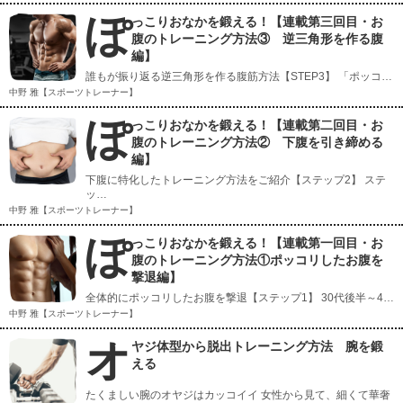
ぽ
っこりおなかを鍛える！【連載第三回目・お
腹のトレーニング方法③ 逆三角形を作る腹
編】
誰もが振り返る逆三角形を作る腹筋方法【STEP3】 「ポッコ…
中野 雅【スポーツトレーナー】
ぽ
っこりおなかを鍛える！【連載第二回目・お
腹のトレーニング方法② 下腹を引き締める
編】
下腹に特化したトレーニング方法をご紹介【ステップ2】 ステ
ッ…
中野 雅【スポーツトレーナー】
ぽ
っこりおなかを鍛える！【連載第一回目・お
腹のトレーニング方法①ポッコリしたお腹を
撃退編】
全体的にポッコリしたお腹を撃退【ステップ1】 30代後半～4…
中野 雅【スポーツトレーナー】
オ
ヤジ体型から脱出トレーニング方法 腕を鍛
える
たくましい腕のオヤジはカッコイイ 女性から見て、細くて華奢