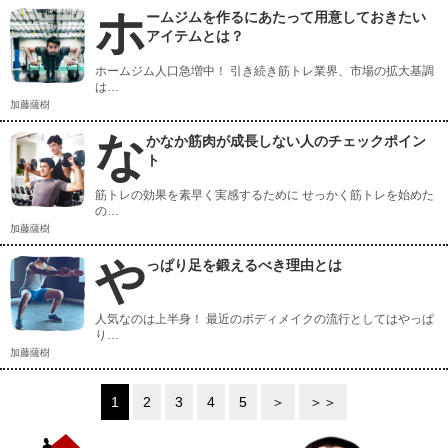
ホ
ームジムを作るにあたって用意しておきたい
アイテムとは？
ホームジム人口急増中！ 引き続き筋トレ業界、市場の拡大基調
は…
加藤薩樹
な
かなか筋肉が成長しない人のチェックポイン
ト
筋トレの効果を素早く実感するために せっかく筋トレを始めた
の…
加藤薩樹
や
っぱり足を鍛えるべき理由とは
人気なのは上半身！ 最近のボディメイクの流行としてはやっぱ
り…
加藤薩樹
1
2
3
4
5
＞
＞＞