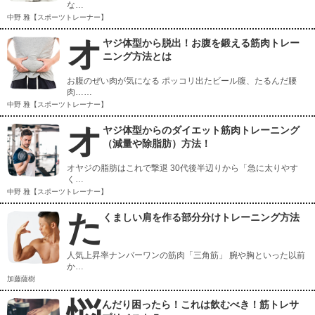
な…
中野 雅【スポーツトレーナー】
オ
ヤジ体型から脱出！お腹を鍛える筋肉トレー
ニング方法とは
お腹のぜい肉が気になる ポッコリ出たビール腹、たるんだ腰
肉……
中野 雅【スポーツトレーナー】
オ
ヤジ体型からのダイエット筋肉トレーニング
（減量や除脂肪）方法！
オヤジの脂肪はこれで撃退 30代後半辺りから「急に太りやす
く…
中野 雅【スポーツトレーナー】
た
くましい肩を作る部分分けトレーニング方法
人気上昇率ナンバーワンの筋肉「三角筋」 腕や胸といった以前
か…
加藤薩樹
んだり困ったら！これは飲むべき！筋トレサ