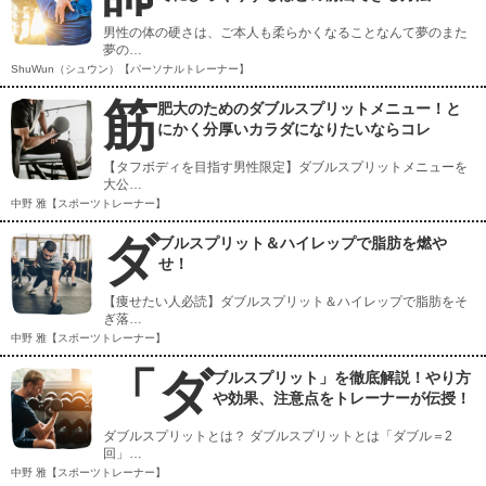
男性の体の硬さは、ご本人も柔らかくなることなんて夢のまた
夢の…
ShuWun（シュウン）【パーソナルトレーナー】
筋
肥大のためのダブルスプリットメニュー！と
にかく分厚いカラダになりたいならコレ
【タフボディを目指す男性限定】ダブルスプリットメニューを
大公…
中野 雅【スポーツトレーナー】
ダ
ブルスプリット＆ハイレップで脂肪を燃や
せ！
【痩せたい人必読】ダブルスプリット＆ハイレップで脂肪をそ
ぎ落…
中野 雅【スポーツトレーナー】
「ダ
ブルスプリット」を徹底解説！やり方
や効果、注意点をトレーナーが伝授！
ダブルスプリットとは？ ダブルスプリットとは「ダブル＝2
回」…
中野 雅【スポーツトレーナー】