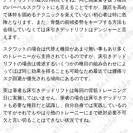
のバーベルスクワットにも言えることですが、腹圧を高め
て体幹を固めるテクニックを覚えていない初心者は特に危
険となります。また、骨盤の前傾姿勢をキープする方法も
会得していなくては床引きデッドリフトはデンジャーと言
えます。
スクワットの場合は代替え種目があまり無い事もあり多く
のトレーニーから支持されているのですが、床引きデッド
リフトの場合は後述するいくつかの種目の組み合わせによ
ってほぼ同じ効果を得ることも可能なため最近では腰痛リ
スク回避が優先される傾向にあるのです。
実は筆者も床引きデッドリフトは毎回の背筋トレーニング
日に実施してはいません。筆者の場合は床引きデッドリフ
トも必要な種目だと認識し、自分自身では実践しているの
ですがそれでもやはり他のトレーニーにまで絶対必要不可
欠と言い切ることはできない状況ですね。