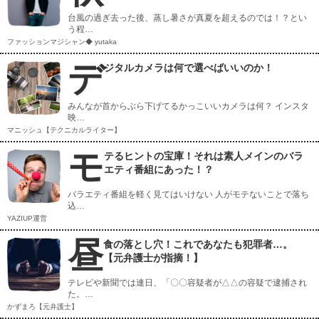
台風の過ぎ去った後、蒸し暑さが真夏を超えるのでは！？とい
う程…
ファッションマジシャン◆ yutaka
デ
ジタルカメラは何で選べばいいのか！
みんなが首からぶら下げてるかっこいいカメラは何？ インスタ
映…
マニッシュ【テクニカルライター】
モ
テるヒントの宝庫！それは素人メインのバラ
エティ番組にあった！？
バラエティ番組を軽く見てはいけない 人がモテないことで落ち
込…
YAZIUP運営
昼
食の落とし穴！これであなたも犯罪者…。
【元弁護士が指摘！】
テレビや新聞では連日、「〇〇容疑者が△△の容疑で逮捕され
た。…
かずまろ【元弁護士】