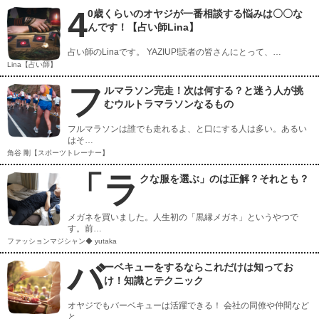
4
0歳くらいのオヤジが一番相談する悩みは〇〇な
んです！【占い師Lina】
占い師のLinaです。 YAZIUP!読者の皆さんにとって、…
Lina【占い師】
フ
ルマラソン完走！次は何する？と迷う人が挑
むウルトラマラソンなるもの
フルマラソンは誰でも走れるよ、と口にする人は多い。あるい
はそ…
角谷 剛【スポーツトレーナー】
「ラ
クな服を選ぶ」のは正解？それとも？
メガネを買いました。人生初の「黒縁メガネ」というやつで
す。前…
ファッションマジシャン◆ yutaka
バ
ーベキューをするならこれだけは知ってお
け！知識とテクニック
オヤジでもバーベキューは活躍できる！ 会社の同僚や仲間など
と…