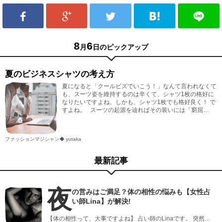
8
6
月
日のピックアップ
夏のビジネスシャツの考え方
夏になると「クールビズでいこう！」なんて言われなくて
も、スーツ姿を維持するのは辛くて、シャツ1枚の格好に
なりたいですよね。しかも、シャツ1枚でも格好良く！ で
すよね。 スーツの起源を辿ればその装いには「窮屈…
ファッションマジシャン◆ yutaka
最新記事
夜
の営みはご満足？体の相性の悩みも【女性占
い師Lina】が解決!
【体の相性って、大事ですよね】 占い師のLinaです。 突然…