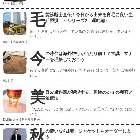
Lina【占い師】
毛
髪診断士直伝！今日から出来る育毛に良い生
活習慣 ～シリーズ2 運動編～
育毛と運動はどう関係しているの？ 適度に運動をしています
か？…
風間【毛髪診断士】
今
の時代は海外旅行が当たり前！？常識・マナ
ーを理解しておこう
昔より身近になった海外旅行 ひと昔前に比べて、近年は海外旅
行…
松村 昴
美
容皮膚科医が解説する、男性のシミの種類と
治療法
「だんだんシミが気になってきたな」と思う方は多いのではな
いで…
Dr.Shosho【美容皮膚科医】
秋
の装いなら1着、ジャケットをオーダーしよ
う！