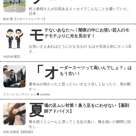
村上春樹さんが以前あるエッセイでこんなことを書いていた。
日本…
角谷 剛【スポーツトレーナー】
モ
テないあなたへ！闇夜の中にお笑い芸人のモ
テモテぶりに光を見出す！
お笑いさえあればどうにかなるもの もはや見栄え的にカッコ良
さ…
YAZIUP運営
「オ
ーダースーツって高いんでしょ？」は
もう古い！
夏休みが終わったと思ったらいきなり涼しくなったり、雨が酷
かっ…
ファッションマジシャン◆ yutaka
夏
場の足ムレ対策！臭う足をにわせない【薬剤
師アドバイス】
靴を脱ぐとぷーんと漂ってくる足の臭い。靴を脱いだ瞬間に顔
をし…
木村 妃香里【薬剤師】