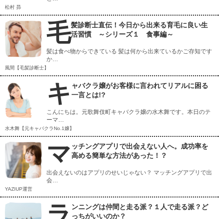
松村 昴
毛
髪診断士直伝！今日から出来る育毛に良い生
活習慣 ～シリーズ１ 食事編～
髪は食べ物からできている 髪は何から出来ているかご存知です
か…
風間【毛髪診断士】
キ
ャバクラ嬢がお客様に言われてリアルに困る
一言とは!?
こんにちは。元歌舞伎町キャバクラ嬢の水木舞です。本日のテ
ーマ…
水木舞【元キャバクラNo.1嬢】
マ
ッチングアプリで出会えない人へ。成功率を
高める簡単な方法があった！？
出会えないのはアプリのせいじゃない？ マッチングアプリで出
会…
YAZIUP運営
ラ
ンニングは仲間と走る派？１人で走る派？ど
っちがいいのか？