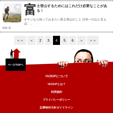
富
士登山するためにはこれだけ必要なことがあ
る！
オヤジなら知っておきたい富士登山のこと 日本一の山と言え
ば、…
松村 昴
＜＜
＜
2
3
4
5
6
＞
＞＞
YAZIUPについて
YAZIUPとは？
利用規約
プライバシーポリシー
記事制作方針ガイドライン