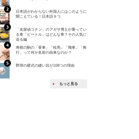
ける特許戦略
日本語がわからない外国人にはこのように
「えっ！こんな事
聞こえている！日本語９つ
ない、北朝鮮で禁
「名探偵コナン」のアガサ博士が乗ってい
上司の上司に案件
る車「ビートル」はどんな車？その人気に
し』・他人の威厳
迫る編
たい人たち
将棋の駒の「香車」「桂馬」「飛車」「角
核兵器の廃絶はな
行」って何が名前の由来なのか？
から解説
野球の硬式の縫い目が108つの理由
韓国で揉めている
戦後の賠償をおさ
もっと見る