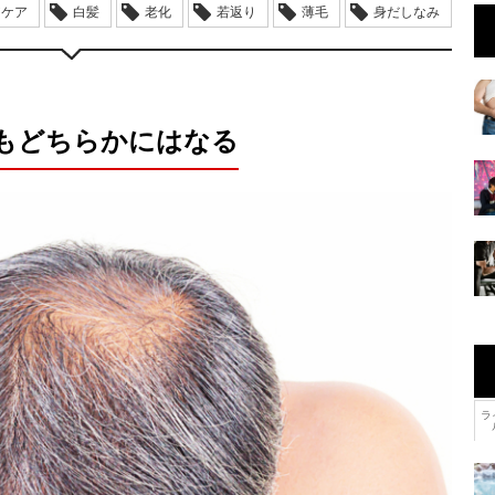
アケア
白髪
老化
若返り
薄毛
身だしなみ
もどちらかにはなる
ラ