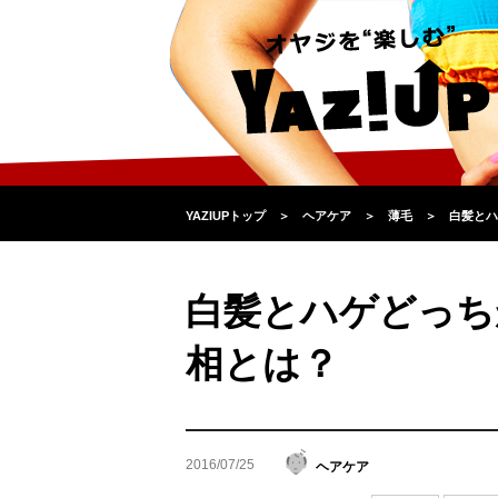
YAZIUPトップ
＞
ヘアケア
＞
薄毛
＞
白髪とハ
白髪とハゲどっち
相とは？
2016/07/25
ヘアケア