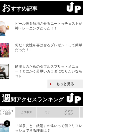
お
すすめ記事
ビール腹を解消させるニートゥチェストが
神トレーニングだった！！
何だ！女性を喜ばせるプレゼントって簡単
だった！！
筋肥大のためのダブルスプリットメニュ
ー！とにかく分厚いカラダになりたいなら
コレ
もっと見る
週
間アクセスランキング
イフスタイ
ファッ
ボ
ビジネス
モテ
ヘアケア
ヘルスケア
ル・娯楽
ション
メ
「温泉」と「銭湯」の違いって何？リフレ
何故キヤノンはゼ
ッシュできる理由は？
来たのか？オープ