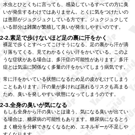
水虫とひとくちに言っても、感染しているすべての方に臭
いが発生するわけではありません。とくに気をつけたいの
は患部がジュクジュクしている方です。ジュクジュクして
いる部分は雑菌が繁殖して臭いが発生しやすいのです。
2-2.素足で歩けないほど足の裏に汗をかく
裸足で歩くとすべってこけそうになる、足の裏から汗が滴
り落ちてくる、見てわかるくらい汗をかいている。このよ
うな症状がある場合は、多汗症の可能性があります。多汗
症とは気温に関係なく多量の汗をかいてしまう病気です。
常に汗をかいている状態になるため足の皮がむけてしまう
こともあります。汗の量が多ければ蒸れるリスクも高まる
ため、臭いを発しやすい状態になってしまうのです。
2-3.全身の臭いが気になる
もしも全身から汗の臭いとは違う、気になる臭いが出てい
る場合は、糖尿病の可能性もあります。糖尿病になるとう
まく糖分を分解できなくなるため、エネルギーが不足しや
すくなります。