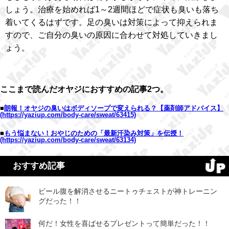
しょう。治療を始めれば1～2週間ほどで症状も臭いも落ち
着いてくるはずです。足の臭いは対策によって抑えられま
すので、ご自分の臭いの原因に合わせて対処していきまし
ょう。
ここまで読んだオヤジにおすすめの記事2つ。
■
朗報！オヤジの臭いはボディソープで変えられる？【薬剤師アドバイス】
(https://yaziup.com/body-care/sweat/63415)
■
もう悩まない！おやじのための「最新汗染み対策」を伝授！
(https://yaziup.com/body-care/sweat/63134)
おすすめ記事
ビール腹を解消させるニートゥチェストが神トレーニン
グだった！！
何だ！女性を喜ばせるプレゼントって簡単だった！！