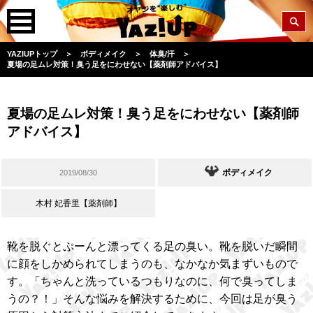
YAZIUPトップ
＞
ボディメイク
＞
体臭/汗
＞
夏場の足ムレ対策！臭う足をにわせない【薬剤師アドバイス】
夏場の足ムレ対策！臭う足をにわせない【薬剤師
アドバイス】
ボディメイク
2019/08/30
木村 妃香里【薬剤師】
靴を脱ぐとぷーんと漂ってくる足の臭い。靴を脱いだ瞬間
に顔をしかめられてしまうのも、なかなか気まずいもので
す。「ちゃんと洗っているつもりなのに、何で臭ってしま
うの？！」そんな悩みを解決するために、今回は足が臭う