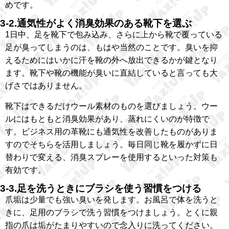
めです。
3-2.通気性がよく消臭効果のある靴下を選ぶ
1日中、足を靴下で包み込み、さらに上から靴で覆っている
足が臭ってしまうのは、もはや当然のことです。臭いを抑
えるためにはいかに汗を靴の外へ放出できるかが鍵となり
ます。靴下や靴の機能が臭いに直結していると言っても大
げさではありません。
靴下はできるだけウール素材のものを選びましょう。ウー
ルにはもともと消臭効果があり、蒸れにくいのが特徴で
す。ビジネス用の革靴にも通気性を改善したものがありま
すのでそちらを活用しましょう。毎日同じ靴を履かずに日
替わりで変える、消臭スプレーを使用するといった対策も
有効です。
3-3.足を洗うときにブラシを使う習慣をつける
爪垢は少量でも強い臭いを発します。お風呂で体を洗うと
きに、足用のブラシで洗う習慣をつけましょう。とくに親
指の爪は垢がたまりやすいので念入りに洗ってください。