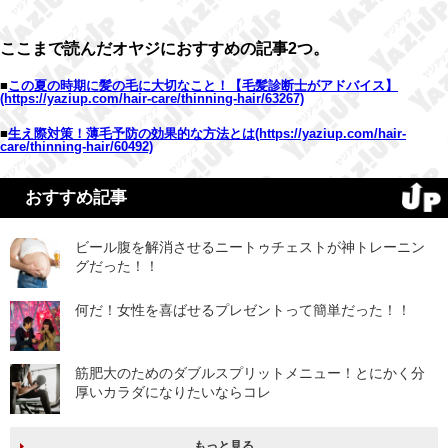
ここまで読んだオヤジにおすすめの記事2つ。
■
この夏の時期に髪の毛に大切なこと！【毛髪診断士がアドバイス】
(https://yaziup.com/hair-care/thinning-hair/63267)
■
生え際対策！薄毛予防の効果的な方法とは
(https://yaziup.com/hair-
care/thinning-hair/60492)
おすすめ記事
ビール腹を解消させるニートゥチェストが神トレーニン
グだった！！
何だ！女性を喜ばせるプレゼントって簡単だった！！
筋肥大のためのダブルスプリットメニュー！とにかく分
厚いカラダになりたいならコレ
もっと見る