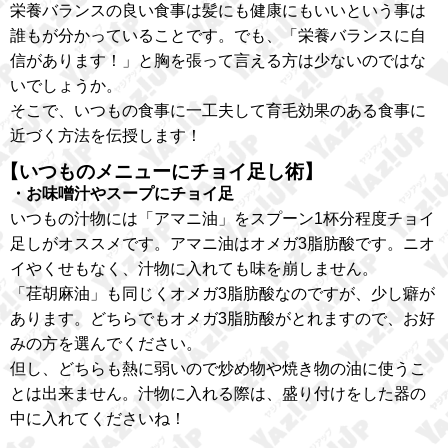
栄養バランスの良い食事は髪にも健康にもいいという事は
誰もが分かっていることです。でも、「栄養バランスに自
信があります！」と胸を張って言える方は少ないのではな
いでしょうか。
そこで、いつもの食事に一工夫して育毛効果のある食事に
近づく方法を伝授します！
【いつものメニューにチョイ足し術】
・お味噌汁やスープにチョイ足
いつもの汁物には「アマニ油」をスプーン1杯分程度チョイ
足しがオススメです。アマニ油はオメガ3脂肪酸です。ニオ
イやくせもなく、汁物に入れても味を崩しません。
「荏胡麻油」も同じくオメガ3脂肪酸なのですが、少し癖が
あります。どちらでもオメガ3脂肪酸がとれますので、お好
みの方を選んでください。
但し、どちらも熱に弱いので炒め物や焼き物の油に使うこ
とは出来ません。汁物に入れる際は、盛り付けをした器の
中に入れてくださいね！