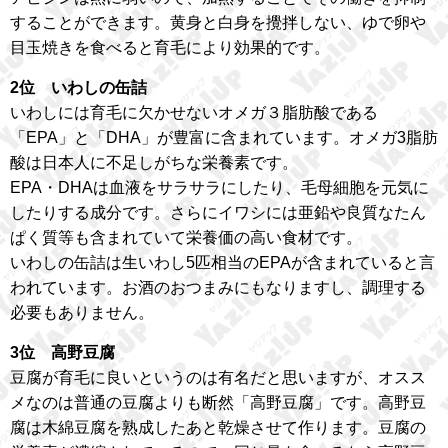
することができます。黄身と白身を攪拌しない、ゆで卵や
目玉焼きを食べると育毛により効果的です。
2位 いわしの缶詰
いわしには育毛に欠かせないオメガ３脂肪酸である
「EPA」と「DHA」が豊富に含まれています。オメガ3脂肪
酸は日本人に不足しがちな栄養素です。
EPA・DHAは血液をサラサラにしたり、毛母細胞を元気に
したりする成分です。さらにイワシには亜鉛や良質なたん
ぱく質等も含まれていて栄養価の高い食材です。
いわしの缶詰は生いわし5匹相当のEPAが含まれていると言
われています。お酒のおつまみにもなりますし、調理する
必要もありません。
3位 高野豆腐
豆腐が育毛に良いというのは有名だと思いますが、オスス
メなのは普通の豆腐よりも断然「高野豆腐」です。高野豆
腐は木綿豆腐を熟成したあと乾燥させて作ります。豆腐の