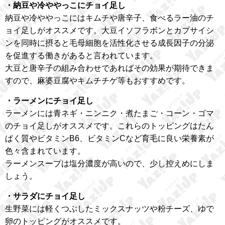
・納豆や冷ややっこにチョイ足し
納豆や冷ややっこにはキムチや唐辛子、食べるラー油のチ
ョイ足しがオススメです。大豆イソフラボンとカプサイシ
ンを同時に摂ると毛母細胞を活性化させる成長因子の分泌
を促進する働きがあると言われています。
大豆と唐辛子の組み合わせであればその効果が期待できま
すので、麻婆豆腐やキムチチゲ等もおすすめです。
・ラーメンにチョイ足し
ラーメンには青ネギ・ニンニク・煮たまご・コーン・ゴマ
のチョイ足しがオススメです。これらのトッピングはたん
ぱく質やビタミンB6、ビタミンCなど育毛に良い栄養素が
色々含まれています。
ラーメンスープは塩分濃度が高いので、少し控えめにしま
しょう。
・サラダにチョイ足し
生野菜には軽くつぶしたミックスナッツや粉チーズ、ゆで
卵のトッピングがオススメです。