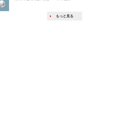
し』・他人の威厳
たい人たち
もっと見る