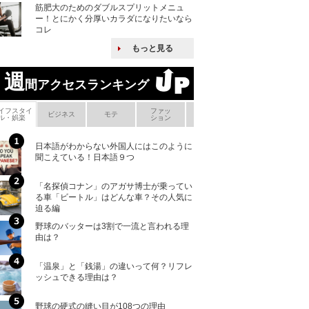
筋肥大のためのダブルスプリットメニュ
ー！とにかく分厚いカラダになりたいなら
コレ
もっと見る
週
間アクセスランキング
イフスタイ
ファッ
ボ
ビジネス
モテ
ヘアケア
ヘルスケア
ル・娯楽
ション
メ
日本語がわからない外国人にはこのように
「えっ！こんな事
聞こえている！日本語９つ
ない、北朝鮮で禁
「名探偵コナン」のアガサ博士が乗ってい
核兵器の廃絶はな
る車「ビートル」はどんな車？その人気に
から解説
迫る編
野球のバッターは3割で一流と言われる理
何故キヤノンはゼ
由は？
来たのか？オープ
ける特許戦略
「温泉」と「銭湯」の違いって何？リフレ
ヨーロッパの小国
ッシュできる理由は？
な国とされる理由
野球の硬式の縫い目が108つの理由
上司の上司に案件