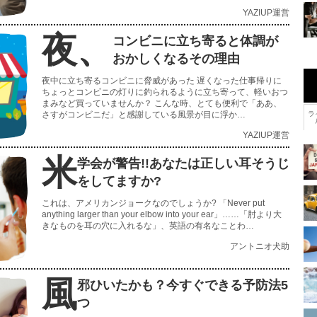
YAZIUP運営
夜、
コンビニに立ち寄ると体調が
おかしくなるその理由
夜中に立ち寄るコンビニに脅威があった 遅くなった仕事帰りに
ちょっとコンビニの灯りに釣られるように立ち寄って、軽いおつ
まみなど買っていませんか？ こんな時、とても便利で「ああ、
さすがコンビニだ」と感謝している風景が目に浮か…
ラ
YAZIUP運営
米
学会が警告!!あなたは正しい耳そうじ
をしてますか?
これは、アメリカンジョークなのでしょうか? 「Never put
anything larger than your elbow into your ear」……「肘より大
きなものを耳の穴に入れるな」、英語の有名なことわ…
アントニオ犬助
風
邪ひいたかも？今すぐできる予防法5
つ