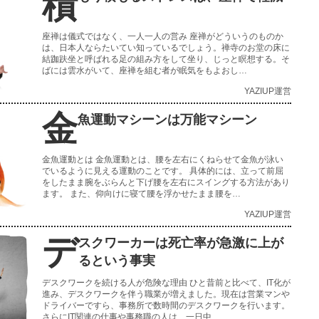
積
座禅は儀式ではなく、一人一人の営み 座禅がどういうのものか
は、日本人ならたいてい知っているでしょう。禅寺のお堂の床に
結跏趺坐と呼ばれる足の組み方をして坐り、じっと瞑想する。そ
ばには雲水がいて、座禅を組む者が眠気をもよおし…
YAZIUP運営
金
魚運動マシーンは万能マシーン
金魚運動とは 金魚運動とは、腰を左右にくねらせて金魚が泳い
でいるように見える運動のことです。 具体的には、立って前屈
をしたまま腕をぶらんと下げ腰を左右にスイングする方法があり
ます。 また、仰向けに寝て腰を浮かせたまま腰を…
YAZIUP運営
デ
スクワーカーは死亡率が急激に上が
るという事実
デスクワークを続ける人が危険な理由 ひと昔前と比べて、IT化が
進み、デスクワークを伴う職業が増えました。現在は営業マンや
ドライバーですら、事務所で数時間のデスクワークを行います。
さらにIT関連の仕事や事務職の人は、一日中…