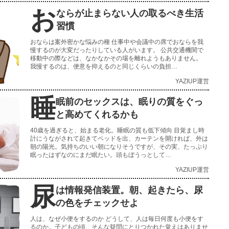
お
ならが止まらない人の取るべき生活
習慣
おならは案外密かな悩みの種 仕事中や会議中の席でおならを我
慢するのが大変だったりしている人がいます。 公共交通機関で
移動中の際などは、なかなかその場を離れようもありません。
我慢するのは、便意を抑えるのと同じくらいの負担…
YAZIUP運営
睡
眠前のセックスは、眠りの質をぐっ
と高めてくれるかも
40歳を過ぎると、始まる老化。睡眠の質も低下傾向 目覚まし時
計にうながされて起きてベッドを出、カーテンを開ければ、外は
朝の陽光。気持ちのいい朝になりそうですが、その実、たっぷり
眠ったはずなのにまだ眠たい。頭もぼうっとして…
YAZIUP運営
尿
は情報発信装置。朝、起きたら、尿
の色をチェックせよ
人は、なぜ小便をするのか どうして、人は毎日何度も小便をす
るのか。子どもの頃、そんな疑問にとりつかれた覚えはありませ