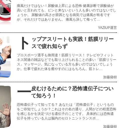
痛風だけではない！尿酸値上昇による恐怖 健康診断で尿酸値が
高いと言われても、ピンと来ないという人も多いのではないでし
ょうか。 尿酸値の高さが原因となる病気では痛風が有名です
が、それだけではありません。 痛風も決して侮って…
YAZIUP運営
ト
ップアスリートも実践！筋膜リリー
スで疲れ知らず
プロスポーツ選手も御用達！筋膜リリース！ テレビやフィット
ネス関連の雑誌などでも取り上げられることの多い「筋膜リリー
ス」マッサージ。気になっている方も多いのではないでしょう
か。仕事で疲れた体を癒やすのにはもちろん、筋トレ…
加藤薩樹
一
皮むけるために？恐怖遺伝子につい
て知ろう！
恐怖遺伝子って知ってる？ あなたは「恐怖遺伝子」というもの
をご存知でしょうか？これはその名の通り、人間がどの程度恐怖
を感じるかを決定づける遺伝子のことです。 具体的には恐怖遺
伝子を持っている人は脳内のセロトニントランスポ…
加藤薩樹