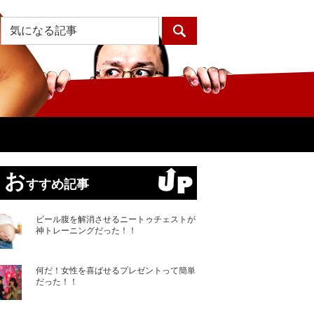
お
すすめ記事
ビール腹を解消させるニートゥチェストが
神トレーニングだった！！
何だ！女性を喜ばせるプレゼントって簡単
だった！！