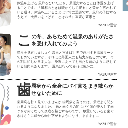
体温を上げる 風邪をひいたとき、最優先することは体温を上げ
ることです。「風邪のときは暖かくして寝る」と昔から言われて
いる通り、体温を上げることは非常に重要です。風邪の予防する
うえで、免疫力を上げることは非常に重要な要素と…
YAZIUP運営
こ
の冬、あらためて温泉のありがたさ
を受け入れてみよう
温泉を見直しましょう 温泉と言えば世界で通用する温泉マーク
でもめていますが、それほど外国人にも魅力があるのです。 そ
の割に忙しい日本人は、身近にあっても当たり前のように感じて
いる傾向もあります。 温泉は行ってみれば確かに…
YAZIUP運営
歯
周病から全身にバイ菌をまき散らか
せないために
歯周病を甘く見ていませんか 歯周病と言うのは、最近よく聞か
れるようになりました。 歯と歯ぐきの間にバイ菌が侵入して歯
ぐきが赤くなって炎症を起こすものです。 放置していると歯ぐ
きはさらに歯から垂れ下がるようになり、ますます…
YAZIUP運営