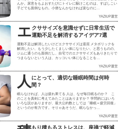
んか。尿意をもよおすたびにトイレに駆けこむのは、すばしこい
子どでも面倒なもの。小便なんかなければ楽なのに…
YAZIUP運営
エ
クササイズを意識せずに日常生活で
運動不足を解消するアイデア7選
運動不足は解消したいけどエクササイズは退屈 メタボリックを
解消したい、もう少したくましい体になりたい、と思うものの、
ジムに通うのも面倒だし、自宅でのエクササイズもありきたりで
つまらないという人は、カッコいい体になることを…
YAZIUP運営
人
にとって、適切な睡眠時間は何時
間？
眠らなければ、人は疲れ果てる 人は、なぜ毎日眠るのか？ こ
のことを真剣に考えてみたことはありますか？ 学問的にはいろ
いろな説がありますが、最大公約数としては「睡眠＝疲労回復」
というのが有力です。そりゃあそうだ、眠らなかっ…
YAZIUP運営
もり積もるストレスは、座禅で軽減