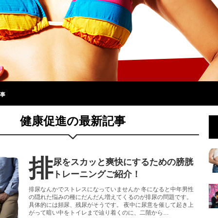
事
健康促進の最新記事
排
尿をスカッと爽快にするための膀胱
トレーニングご紹介！
排尿なんかでストレスになっていませんか 冬になると中年男性
の隠れた悩みの種にだんだん増えてくるのが排尿の問題です。
具体的には頻尿、残尿がそうです。 夜中に尿意を催して起き上
がって暗い中をトイレまで辿り着くのに、二階から…