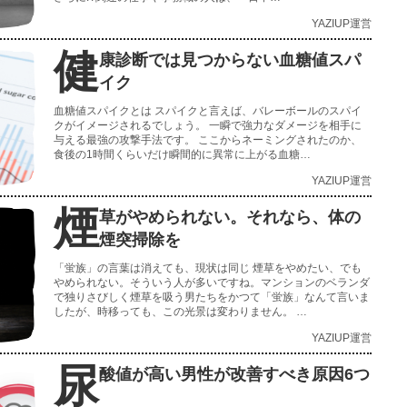
YAZIUP運営
健
康診断では見つからない血糖値スパ
イク
血糖値スパイクとは スパイクと言えば、バレーボールのスパイ
クがイメージされるでしょう。 一瞬で強力なダメージを相手に
与える最強の攻撃手法です。 ここからネーミングされたのか、
食後の1時間くらいだけ瞬間的に異常に上がる血糖…
YAZIUP運営
煙
草がやめられない。それなら、体の
煙突掃除を
「蛍族」の言葉は消えても、現状は同じ 煙草をやめたい、でも
やめられない。そういう人が多いですね。マンションのベランダ
で独りさびしく煙草を吸う男たちをかつて「蛍族」なんて言いま
したが、時移っても、この光景は変わりません。 …
YAZIUP運営
尿
酸値が高い男性が改善すべき原因6つ