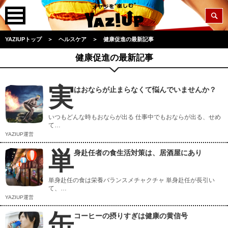
YAZIUPトップ
＞
ヘルスケア
＞
健康促進の最新記事
健康促進の最新記事
実
はおならが止まらなくて悩んでいませんか？
いつもどんな時もおならが出る 仕事中でもおならが出る、せめ
て…
YAZIUP運営
単
身赴任者の食生活対策は、居酒屋にあり
単身赴任の食は栄養バランスメチャクチャ 単身赴任が長引い
て、…
YAZIUP運営
缶
コーヒーの摂りすぎは健康の黄信号