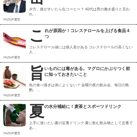
夕方、腹がすいたら缶コーヒー？ 40代は男の働き盛りと言わ
れ…
YAZIUP運営
こ
れが原因か！コレステロールを上げる食品４
つ
コレステロール値には個人差がある コレステロールの高くない
人…
YAZIUP運営
旨
いものには毒がある。マグロにかぶりつく前
に知っておきたいこと
魚の食べ過ぎは体によくない？ 金曜の夜の飲み会、毎日の晩
酌。…
YAZIUP運営
夏
の水分補給に！麦茶とスポーツドリンク
上手に使いたい夏の定番ドリンク 夏に飲む飲み物として定番で
あ…
YAZIUP運営