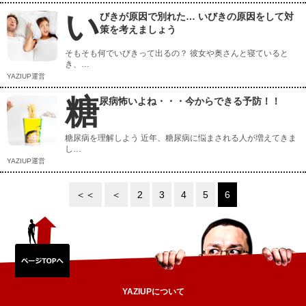
い
びきが原因で別れた… いびきの原因をして対
策を考えましょう
そもそも何でいびきって出るの？ 彼女や奥さんと寝ていると
き、…
YAZIUP運営
糖
尿病怖いよね・・・今からできる予防！！
糖尿病を理解しよう 近年、糖尿病に悩まされる人が増えてきま
し…
YAZIUP運営
＜＜
＜
2
3
4
5
6
YAZIUPについて