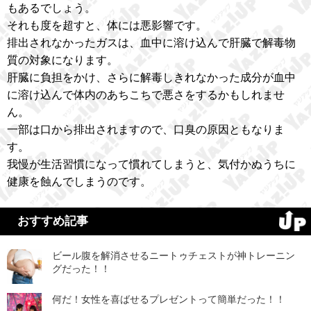
もあるでしょう。
それも度を超すと、体には悪影響です。
排出されなかったガスは、血中に溶け込んで肝臓で解毒物
質の対象になります。
肝臓に負担をかけ、さらに解毒しきれなかった成分が血中
に溶け込んで体内のあちこちで悪さをするかもしれませ
ん。
一部は口から排出されますので、口臭の原因ともなりま
す。
我慢が生活習慣になって慣れてしまうと、気付かぬうちに
健康を蝕んでしまうのです。
おすすめ記事
ビール腹を解消させるニートゥチェストが神トレーニン
グだった！！
何だ！女性を喜ばせるプレゼントって簡単だった！！