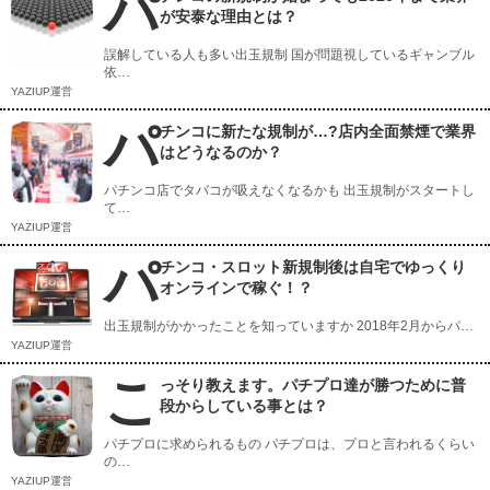
パ
が安泰な理由とは？
誤解している人も多い出玉規制 国が問題視しているギャンブル
依…
YAZIUP運営
パ
チンコに新たな規制が…?店内全面禁煙で業界
はどうなるのか？
パチンコ店でタバコが吸えなくなるかも 出玉規制がスタートし
て…
YAZIUP運営
パ
チンコ・スロット新規制後は自宅でゆっくり
オンラインで稼ぐ！？
出玉規制がかかったことを知っていますか 2018年2月からパ…
YAZIUP運営
こ
っそり教えます。パチプロ達が勝つために普
段からしている事とは？
パチプロに求められるもの パチプロは、プロと言われるくらい
の…
YAZIUP運営