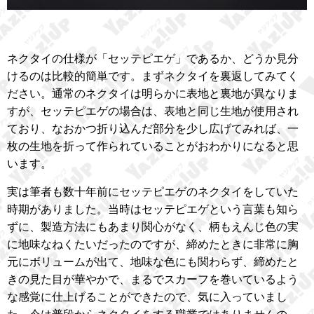
ネクタイの仕様が「セッテピエゲ」であるか、どうか見分
けるのは比較的簡単です。まずネクタイを裏返してみてく
ださい。通常のネクタイは明らかに表地と裏地が異なりま
すが、セッテピエゲの場合は、表地と同じ生地が使用され
ており、なおかつ折り込んだ部分を少し広げてみれば、一
枚の生地を折って作られていることがおわかりになると思
います。
実は筆者も数十年前にセッテピエゲのネクタイをしていた
時期がありました。当時はセッテピエゲという言葉も知ら
ずに、製造方法にもあまり関心がなく、柄もえんじ色の実
に地味なねくたいだったのですが、締めたときに非常に胸
元にボリュームが出て、地味な色にも関わらず、締めたと
きの見た目が華やかで、まるでスカーフを巻いているよう
な感覚に仕上げることができたので、気に入っていまし