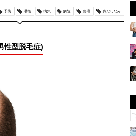
予防
毛根
病気
病院
薄毛
身だしなみ
男性型脱毛症)
ラ