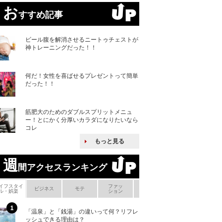
お
すすめ記事
ビール腹を解消させるニートゥチェストが
神トレーニングだった！！
何だ！女性を喜ばせるプレゼントって簡単
だった！！
筋肥大のためのダブルスプリットメニュ
ー！とにかく分厚いカラダになりたいなら
コレ
もっと見る
週
間アクセスランキング
イフスタイ
ファッ
ボ
ビジネス
モテ
ヘアケア
ヘルスケア
ル・娯楽
ション
メ
「温泉」と「銭湯」の違いって何？リフレ
何故キヤノンはゼ
ッシュできる理由は？
来たのか？オープ