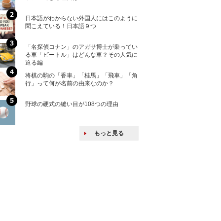
ける特許戦略
日本語がわからない外国人にはこのように
「えっ！こんな事
聞こえている！日本語９つ
ない、北朝鮮で禁
「名探偵コナン」のアガサ博士が乗ってい
上司の上司に案件
る車「ビートル」はどんな車？その人気に
し』・他人の威厳
迫る編
たい人たち
将棋の駒の「香車」「桂馬」「飛車」「角
核兵器の廃絶はな
行」って何が名前の由来なのか？
から解説
野球の硬式の縫い目が108つの理由
韓国で揉めている
戦後の賠償をおさ
もっと見る