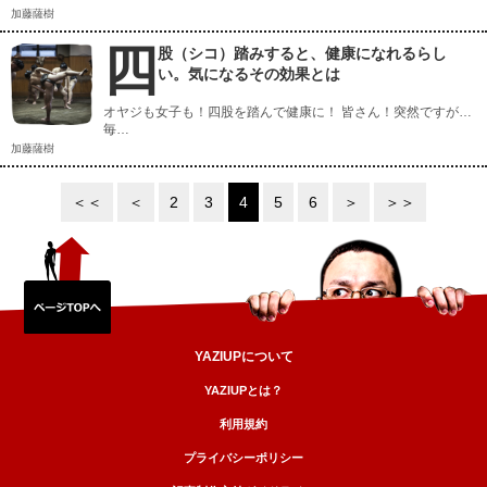
加藤薩樹
四
股（シコ）踏みすると、健康になれるらし
い。気になるその効果とは
オヤジも女子も！四股を踏んで健康に！ 皆さん！突然ですが…
毎…
加藤薩樹
＜＜
＜
2
3
4
5
6
＞
＞＞
YAZIUPについて
YAZIUPとは？
利用規約
プライバシーポリシー