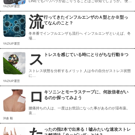
LINEでもパワハラが起こりうることはご存知でしょうか。 便…
YAZIUP運営
流
行ってきたインフルエンザのＡ型とかＢ型っ
てなんのこと？
冬本番でインフルエンザも流行へ インフルエンザといえば、冬
場…
YAZIUP運営
ス
トレスを感じている時にとりがちな行動９つ
ストレス状態を分析するメリット 人は今の自分がストレス状態
に…
YAZIUP運営
ロ
キソニンとモーラステープに、何故信者がい
るのか探ってみよう
腰痛持ちの人は、一度はお世話になった事があるのが湿布薬。
哀…
沖倉 毅
た
ったの指2本で出来る！嘘みたいな速攻ストレ