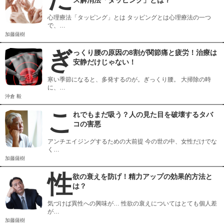
ス解消法「タッピング」とは？
心理療法「タッピング」とは タッピングとは心理療法の一つ
で、…
加藤薩樹
ぎ
っくり腰の原因の8割が関節痛と疲労！治療は
安静だけじゃない！
寒い季節になると、多発するのが。ぎっくり腰。 大掃除の時
に、…
沖倉 毅
こ
れでもまだ吸う？人の見た目を破壊するタバ
コの害悪
アンチエイジングするための大前提 今の世の中、女性だけでな
く…
加藤薩樹
性
欲の衰えを防げ！精力アップの効果的方法と
は？
気づけば異性への興味が… 性欲の衰えについてはとても個人差
が…
加藤薩樹