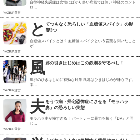
自律神経失調症は女性にばかり多い病気では無い 神経のコント
ロ…
YAZIUP運営
と
てつもなく恐ろしい「血糖値スパイク」の影
響3つ
血糖値スパイクとは？ 血糖値スパイクという言葉を聞いたこと
が…
YAZIUP運営
風
邪の引きはじめはこの鉄則を守るべし！
風邪のひきはじめに有効な対策 風邪はひきはじめが肝心です。
本…
YAZIUP運営
夫
をうつ病・帰宅恐怖症にさせる『モラハラ
妻』の恐ろしい実態
モラハラ妻が怖すぎる！ パートナーに暴力を振う『DV』と同
じ…
YAZIUP運営