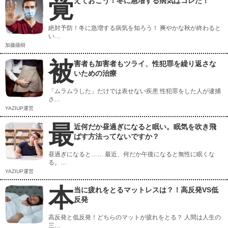
覚
えておこう！冬に急増する病気はコレだ！
絶対予防！冬に急増する病気を知ろう！ 爽やかな秋が終わると
い…
加藤薩樹
被
害者も加害者もツライ、性犯罪を繰り返さな
いための治療
「ムラムラした」だけでは表せない疾患 性犯罪をした人が逮捕
さ…
YAZIUP運営
最
近何だか昼過ぎになると眠い。眠気を吹き飛
ばす方法ってないですか？
昼過ぎになると…… 最近、何だか午後になると無性に眠くな
る。…
YAZIUP運営
本
当に疲れをとるマットレスは？！高反発VS低
反発
高反発と低反発！どちらのマットが疲れをとる？ 人間は人生の
三…