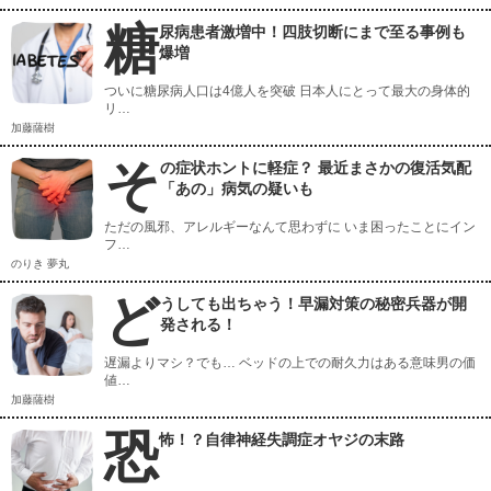
糖
尿病患者激増中！四肢切断にまで至る事例も
爆増
ついに糖尿病人口は4億人を突破 日本人にとって最大の身体的
リ…
加藤薩樹
そ
の症状ホントに軽症？ 最近まさかの復活気配
「あの」病気の疑いも
ただの風邪、アレルギーなんて思わずに いま困ったことにイン
フ…
のりき 夢丸
ど
うしても出ちゃう！早漏対策の秘密兵器が開
発される！
遅漏よりマシ？でも… ベッドの上での耐久力はある意味男の価
値…
加藤薩樹
恐
怖！？自律神経失調症オヤジの末路