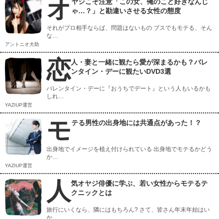
オ
ヤジこそ注意「この女、俺のこと好きなんじ
ゃ…？」と勘違いさせる女性の態度
それがプロ相手ならば、問題はないもの ブスでもモテる、そん
な…
アントニオ犬助
恋
人・妻と一緒に観たら愛が深まるかも？バレ
ンタイン・デーに観たいDVD3選
バレンタイン・デーに『おうちでデート』という人もいるかも
しれ…
YAZIUP運営
モ
テる男性の出身地には共通点があった！？
出身地でイメージを植え付けられている 出身地でモテるかどう
か…
YAZIUP運営
人
気オヤジ俳優に学ぶ、若い女性からモテるテ
クニックとは
旅行にいくなら、隣にはもちろん? さて、皆さん年末年始はい
か…