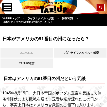
YAZIUPトップ
＞
ライフスタイル・娯楽
＞
教養/知識
＞
日本がアメリカの51番目の州になったら？
日本がアメリカの51番目の州になったら？
ライフスタイル・娯楽
2017/06/30
YAZIUP運営
日本はアメリカの51番目の州だという冗談
1945年8月15日、大日本帝国がポツダム宣言を受諾して無
条件降伏により敗戦を迎え、玉音放送が流れたこの日か
ら、事実上日本はアメリカ合衆国の占領下に入ります。そ