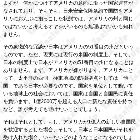
ますが、何かにつけてアメリカの意向に沿った国家運営が
なされており、そもそも、日米安全保障条約で国防をアメ
リカにおんぶに抱っこした状態では、アメリカの州と同じ
ではないかと考えるオヤジがいるのも無理はないかも知れ
ません。
その象徴的な冗談が日本はアメリカの51番目の州だという
ものです。ただ、現実には現行の米国の制度上、そして、
日本の制度上で日本がアメリカの51番目の州になることは
ありません。まず、アメリカが嫌がります。アメリカにと
って、太平洋の西側、極東地域の防衛拠点としては「他
国」である日本が必要なのです。国家を単位として動いて
いる地球上の社会においては、国家は自国と自国民に責任
を負います。1億2000万を超える人口に新たな責任を持つ
など、誰が考えても避けたいことでしょう。
それはそれとして、もし、アメリカが1億人の新しい自国民
を歓迎するとした場合、そして、日本と日本国民がそれを
受け入れた場合、いったいどのようなことになるのでしょ