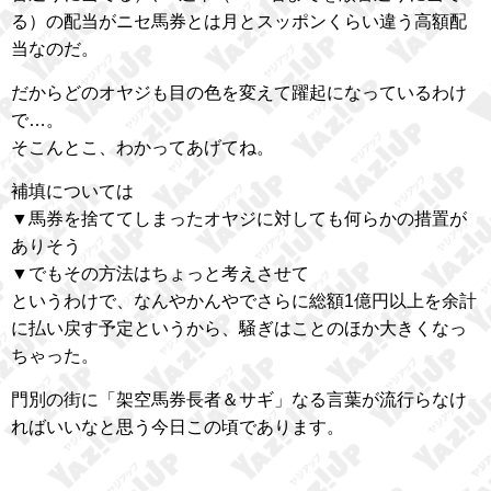
る）の配当がニセ馬券とは月とスッポンくらい違う高額配
当なのだ。
だからどのオヤジも目の色を変えて躍起になっているわけ
で…。
そこんとこ、わかってあげてね。
補填については
▼馬券を捨ててしまったオヤジに対しても何らかの措置が
ありそう
▼でもその方法はちょっと考えさせて
というわけで、なんやかんやでさらに総額1億円以上を余計
に払い戻す予定というから、騒ぎはことのほか大きくなっ
ちゃった。
門別の街に「架空馬券長者＆サギ」なる言葉が流行らなけ
ればいいなと思う今日この頃であります。