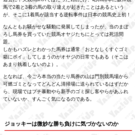
馬で2着と3着の馬の取り違えが起きたことはあるという
が、そこに1着馬が該当する逆転事件は日本の競馬史上初！
なんともお騒がせな騒動に発展してしまったが、当のまぼ
ろし馬券を買っていた競馬オヤジたちにとっては死活問
題。
しかもハズレとわかった馬券は通常「おとなしくすぐゴミ
箱にポイ」してしまうのがオヤジの日常でもある（そこは
あまり執着しないのよ）。
となれば、今ごろ本当の当たり馬券の山は門別競馬場から
可燃ゴミとなってどんどん清掃場に送られているはずだか
ら、現場ではプチ暴動やら新手のゴミ探し客やらがあふれ
ていないか、すんごく気になるのである。
ジョッキーは微妙な勝ち負けに気づかないのか