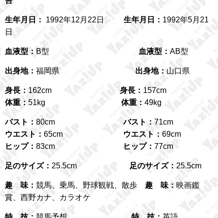
吾
生年月日：
1992年12月22日
生年月日：
1992年5月21
日
血液型：
B型
血液型：
AB型
出身地：
福岡県
出身地：
山口県
身長：
162cm
身長：
157cm
体重：
51kg
体重：
49kg
バスト：
80cm
バスト：
71cm
ウエスト：
65cm
ウエスト：
69cm
ヒップ：
83cm
ヒップ：
77cm
足のサイズ：
25.5cm
足のサイズ：
25.5cm
趣 味：
競馬、乗馬、野球観戦、散歩
趣 味：
映画鑑
賞、西野カナ、カラオケ
特 技：
競馬予想
特 技：
英語