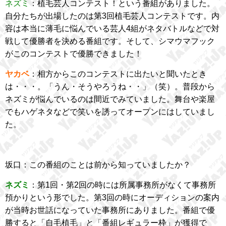
ネズミ
：植毛芸人コンテスト！という番組がありました。
自分たちが出場したのは第3回植毛芸人コンテストです。内
容は本当に薄毛に悩んでいる芸人4組がネタバトルなどで対
戦して優勝者を決める番組です。そして、シマウマフック
がこのコンテストで優勝できました！
ヤカベ
：相方からこのコンテストに出たいと聞いたとき
は・・・。「うん・そうやろうね・・」（笑）。普段から
ネズミが悩んでいるのは間近でみていました。舞台や楽屋
でもハゲネタなどで笑いを誘ってオープンにはしていまし
た。
坂口：この番組のことは前から知っていましたか？
ネズミ
：第1回・第2回の時には所属事務所がなくて事務所
預かりという形でした。第3回の時にオーディションの案内
が当時お世話になっていた事務所にありました。番組で優
勝すると「自毛植毛」と「番組レギュラー枠」が獲得で