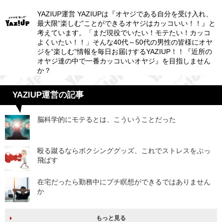
YAZIUP運営 YAZIUPは『オヤジである自分を受け入れ、
最大限“楽しむ”ことができるオヤジはカッコいい！！』と
考えています。「まだ現役でいたい！モテたい！カッコ
よくいたい！！」そんな40代～50代の男性の皆様にオヤ
ジを“楽しむ”情報を毎日お届けするYAZIUP！！『近所の
オヤジ達の中で一番カッコいいオヤジ』を目指しません
か？
YAZIUP運営の記事
脳科学的にモテるとは、こういうことだった
殴る蹴るならボクシンググッズ、これでストレスをぶっ
飛ばす
在宅だったら勤務中にプチ瞑想ができるではありません
か
もっと見る