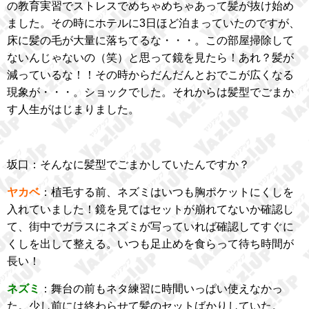
の教育実習でストレスでめちゃめちゃあって髪が抜け始め
ました。その時にホテルに3日ほど泊まっていたのですが、
床に髪の毛が大量に落ちてるな・・・。この部屋掃除して
ないんじゃないの（笑）と思って鏡を見たら！あれ？髪が
減っているな！！その時からだんだんとおでこが広くなる
現象が・・・。ショックでした。それからは髪型でごまか
す人生がはじまりました。
坂口：そんなに髪型でごまかしていたんですか？
ヤカベ
：植毛する前、ネズミはいつも胸ポケットにくしを
入れていました！鏡を見てはセットが崩れてないか確認し
て、街中でガラスにネズミが写っていれば確認してすぐに
くしを出して整える。いつも足止めを食らって待ち時間が
長い！
ネズミ
：舞台の前もネタ練習に時間いっぱい使えなかっ
た。少し前には終わらせて髪のセットばかりしていた。