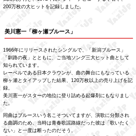
200万枚の大ヒットを記録しました。
美川憲一「柳ヶ瀬ブルース」
1966年にリリースされたシングルで、「新潟ブルース」
「釧路の夜」とともに、ご当地ソング三大ヒット曲として
知られています。
レーベルである日本クラウンが、曲の舞台にもなっている
柳ヶ瀬とタイアップした結果、120万枚以上の売り上げを記
録。
美川憲一がスターの地位に登り詰める起爆剤にもなりまし
た。
同曲はブルースいう名こそついてますが、演歌に分類され
る曲調のため、当時は青春歌謡路線だった彼は「歌いたく
ない」と一度は断ったのだそう。