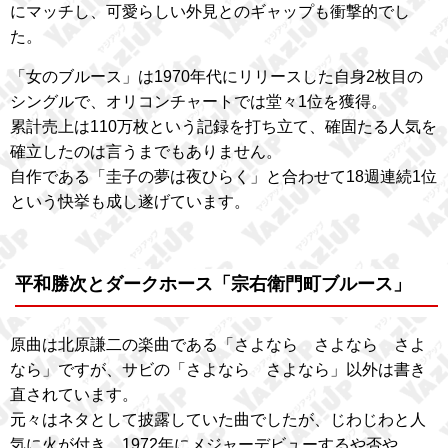
にマッチし、可愛らしい外見とのギャップも衝撃的でし
た。
「女のブルース」は1970年代にリリースした自身2枚目の
シングルで、オリコンチャートでは堂々1位を獲得。
累計売上は110万枚という記録を打ち立て、確固たる人気を
確立したのは言うまでもありません。
自作である「圭子の夢は夜ひらく」と合わせて18週連続1位
という快挙も成し遂げています。
平和勝次とダークホース「宗右衛門町ブルース」
原曲は北原謙二の楽曲である「さよなら さよなら さよ
なら」ですが、サビの「さよなら さよなら」以外は書き
直されています。
元々はネタとして披露していた曲でしたが、じわじわと人
気に火が付き、1972年にメジャーデビューするや否や、