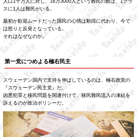
人口1千万人に対し、16万3000人という難民の数は、1クラ
スに1人は難民がいる。
最初か歓迎ムードだった国民の心情は動揺に代わり、今で
は怒りと反発となっている。
それはなぜなのか。
第一党につめよる極右民主
スウェーデン国内で支持を伸ばしているのは、極右政党の
『スウェーデン民主党』だ。
凶悪犯罪と移民問題を関連付けて、移民難民流入の凍結を
訴えるのが政治ポリシーだ。