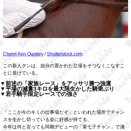
Cheryl Ann Quigley
/
Shutterstock.com
この新人クンは、自分の置かれた立場をそつなくこなすこ
とに長けている。
▼前述の「家族レース」をアッサリ勝つ強運
▼平場の減量3キロを最大限生かした騎乗ぶり
▼若手騎手限定レースでの強さ
「ここが今のキミの仕事場だぞ」といわれた場所でチャン
スを生かし切っている姿に好感が持てる。
今年は何と言っても同期デビューの「菜七子チャン」で涌