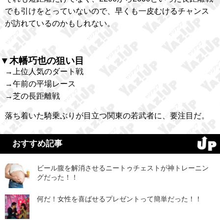
でも引けをとっていないので、早くも一皮むけるチャンス
が訪れているのかもしれない。
▼木幡巧也の狙い目
→上位人気のダート戦
→午前の平場レース
→芝の長距離戦
落ち着いた騎乗ぶりが目立つ関東の若武者に、要注目だ。
おすすめ記事
ビール腹を解消させるニートゥチェストが神トレーニン
グだった！！
何だ！女性を喜ばせるプレゼントって簡単だった！！