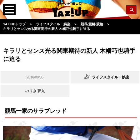
YAZIUPトップ
＞
ライフスタイル・娯楽
＞
競馬/競艇/競輪
＞
キラリとセンス光る関東期待の新人 木幡巧也騎手に迫る
キラリとセンス光る関東期待の新人 木幡巧也騎手
に迫る
ライフスタイル・娯楽
2016/08/05
のりき 夢丸
競馬一家のサラブレッド