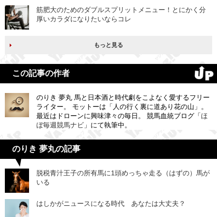
筋肥大のためのダブルスプリットメニュー！とにかく分
厚いカラダになりたいならコレ
もっと見る
この記事の作者
のりき 夢丸 馬と日本酒と時代劇をこよなく愛するフリー
ライター。 モットーは「人の行く裏に道あり花の山」。
最近はドローンに興味津々の毎日。 競馬血統ブログ「
ほ
ぼ毎週競馬ナビ
」にて執筆中。
のりき 夢丸の記事
脱税青汁王子の所有馬に1頭めっちゃ走る（はずの）馬が
いる
はしかがニュースになる時代 あなたは大丈夫？