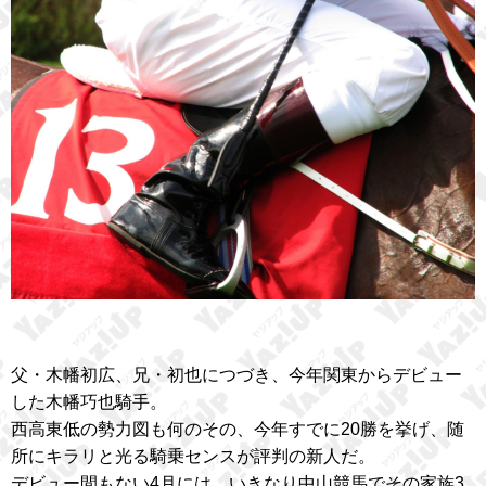
父・木幡初広、兄・初也につづき、今年関東からデビュー
した木幡巧也騎手。
西高東低の勢力図も何のその、今年すでに20勝を挙げ、随
所にキラリと光る騎乗センスが評判の新人だ。
デビュー間もない4月には、いきなり中山競馬でその家族3