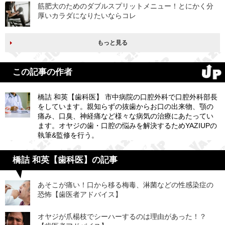
筋肥大のためのダブルスプリットメニュー！とにかく分
厚いカラダになりたいならコレ
もっと見る
この記事の作者
橋詰 和英【歯科医】 市中病院の口腔外科で口腔外科部長
をしています。親知らずの抜歯からお口の出来物、顎の
痛み、口臭、神経痛など様々な病気の治療にあたってい
ます。オヤジの歯・口腔の悩みを解決するためYAZIUPの
執筆&監修を行う。
橋詰 和英【歯科医】の記事
あそこが痛い！口から移る梅毒、淋菌などの性感染症の
恐怖【歯医者アドバイス】
オヤジが爪楊枝でシーハーするのは理由があった！？