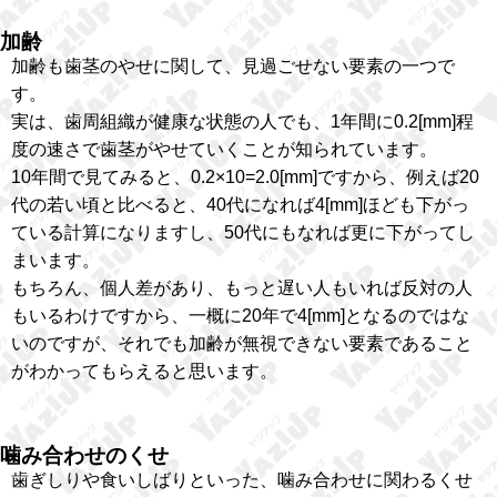
加齢
加齢も歯茎のやせに関して、見過ごせない要素の一つで
す。
実は、歯周組織が健康な状態の人でも、1年間に0.2[mm]程
度の速さで歯茎がやせていくことが知られています。
10年間で見てみると、0.2×10=2.0[mm]ですから、例えば20
代の若い頃と比べると、40代になれば4[mm]ほども下がっ
ている計算になりますし、50代にもなれば更に下がってし
まいます。
もちろん、個人差があり、もっと遅い人もいれば反対の人
もいるわけですから、一概に20年で4[mm]となるのではな
いのですが、それでも加齢が無視できない要素であること
がわかってもらえると思います。
噛み合わせのくせ
歯ぎしりや食いしばりといった、噛み合わせに関わるくせ