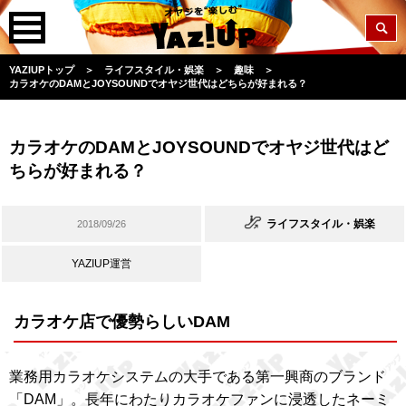
YAZIUPトップ
＞
ライフスタイル・娯楽
＞
趣味
＞
カラオケのDAMとJOYSOUNDでオヤジ世代はどちらが好まれる？
カラオケのDAMとJOYSOUNDでオヤジ世代はど
ちらが好まれる？
ライフスタイル・娯楽
2018/09/26
YAZIUP運営
カラオケ店で優勢らしいDAM
業務用カラオケシステムの大手である第一興商のブランド
「DAM」。長年にわたりカラオケファンに浸透したネーミ