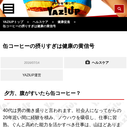
YAZIUPトップ
＞
ヘルスケア
＞
健康促進
＞
缶コーヒーの摂りすぎは健康の黄信号
缶コーヒーの摂りすぎは健康の黄信号
ヘルスケア
2016/07/14
YAZIUP運営
夕方、腹がすいたら缶コーヒー？
40代は男の働き盛りと言われます。社会人になってからの
20年近い間に経験を積み、ノウハウを吸収し、仕事に習
熟。ぐんと高めた能力を活かすべき仕事は、山ほどありま