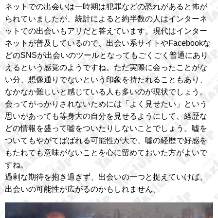
ネットでの出会いは一時期は犯罪などの恐れがあると怖が
られていましたが、統計によると約半数の人はインターネ
ットでの出会いもアリだと答えています。現代はインター
ネットが普及しているので、出会い系サイトやFacebookな
どのSNSが出会いのツールとなってもごくごく普通にあり
えるという感覚のようですね。ただ実際に会ったことがな
い分、想像通りでないという印象を持たれることもあり、
なかなか難しいと感じている人も多いのが現状でしょう。
会ってがっかりされないためには「よく見せたい」という
思いがあっても等身大の自分を見せるようにして、経歴な
どの情報を盛って嘘をついたりしないことでしょう。嘘を
ついてもやがてばばれる可能性が大で、嘘の経歴で好感を
もたれても意味がないことを心に留めておいた方がよいで
すね。
過剰な期待を抱き過ぎず、出会いの一つと捉えていけば、
出会いの可能性が広がるのかもしれません。