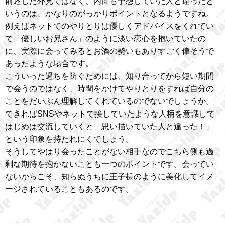
前述した外見ではなく、内面も予想していた人と違ったと
いうのは、かなりのがっかりポイントとなるようですね。
例えばネットでのやりとりは優しくアドバイスをくれてい
て「優しいお兄さん」のように淡い恋心を抱いていたの
に、実際に会ってみるとお酒の勢いもありすごく偉そうで
あったような場合です。
こういった過ちを防ぐためには、知り合ってから短い期間
で会うのではなく、時間をかけてやりとりをすれば自分の
ことをだいぶん理解してくれているのでないでしょうか。
できればSNSやネットで接していたような人柄を意識して
はじめは交流していくと「思い描いていた人と違った！」
という印象を持たれにくでしょう。
そうしてやはり会ったことがない相手なのでこちら側も過
剰な期待を抱かないことも一つのポイントです。会ってい
ないからこそ、知らぬうちに王子様のように美化してイメ
ージされていることもあるのです。