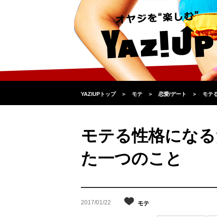
YAZIUPトップ
＞
モテ
＞
恋愛/デート
＞
モテ
モテる性格になる
た一つのこと
2017/01/22
モテ