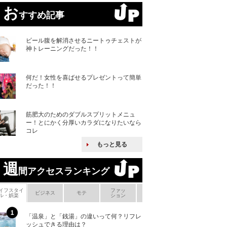
お
すすめ記事
ビール腹を解消させるニートゥチェストが
神トレーニングだった！！
何だ！女性を喜ばせるプレゼントって簡単
だった！！
筋肥大のためのダブルスプリットメニュ
ー！とにかく分厚いカラダになりたいなら
コレ
もっと見る
週
間アクセスランキング
イフスタイ
ファッ
ボ
ビジネス
モテ
ヘアケア
ヘルスケア
ル・娯楽
ション
メ
「温泉」と「銭湯」の違いって何？リフレ
何故キヤノンはゼ
ッシュできる理由は？
来たのか？オープ