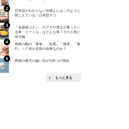
ける特許戦略
日本語がわからない外国人にはこのように
「えっ！こんな事
聞こえている！日本語９つ
ない、北朝鮮で禁
「名探偵コナン」のアガサ博士が乗ってい
上司の上司に案件
る車「ビートル」はどんな車？その人気に
し』・他人の威厳
迫る編
たい人たち
将棋の駒の「香車」「桂馬」「飛車」「角
核兵器の廃絶はな
行」って何が名前の由来なのか？
から解説
野球の硬式の縫い目が108つの理由
韓国で揉めている
戦後の賠償をおさ
もっと見る