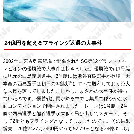
24億円を超えるフライング返還の大事件
2002年に宮古島競艇場で開催されたSG第12グランドチャ
ンピオンの優勝戦で大事件は起きました。優勝戦では1号艇
に地元の西島義則選手、2号艇には熊谷直樹選手が登場。大
本命の西島選手は初日の3着以降はすべて勝利しており絶大
な人気を誇ってしました。しかし、まさかの大事件が待っ
ていたのです。優勝戦は雨が降る中でも無風で穏やかな水
面コンディションで開催されました。レースは1号艇・2号
艇の西島選手と熊谷選手が大きく飛び出してスタート。そ
して2艇ともフライングとなってしまったのです。その結果
総売上26億2427万2400円のうち92.79％となる24億3513万