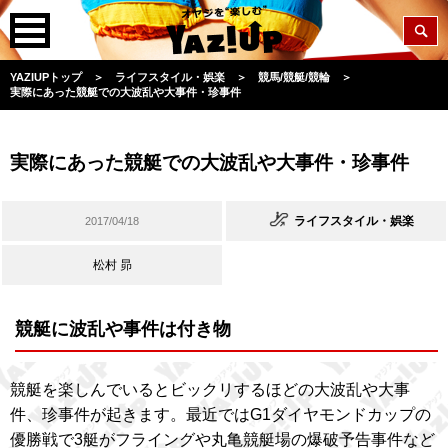
YAZIUPトップ
＞
ライフスタイル・娯楽
＞
競馬/競艇/競輪
＞
実際にあった競艇での大波乱や大事件・珍事件
実際にあった競艇での大波乱や大事件・珍事件
ライフスタイル・娯楽
2017/04/18
松村 昴
競艇に波乱や事件は付き物
競艇を楽しんでいるとビックリするほどの大波乱や大事
件、珍事件が起きます。最近ではG1ダイヤモンドカップの
優勝戦で3艇がフライングや丸亀競艇場の爆破予告事件など