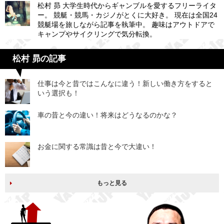
松村 昴 大学生時代からギャンブルを愛するフリーライタ
ー。 競艇・競馬・カジノがとくに大好き。 現在は全国24
競艇場を旅しながら記事を執筆中。 趣味はアウトドアで
キャンプやサイクリングで気分転換。
松村 昴の記事
仕事は今と昔ではこんなに違う！新しい働き方をすると
いう選択も！
車の昔と今の違い！将来はどうなるのかな？
お金に関する常識は昔と今で大違い！
もっと見る