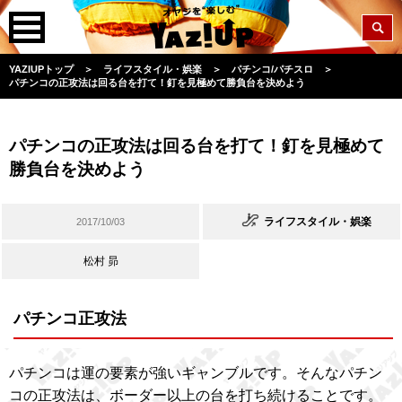
YAZIUPトップ
＞
ライフスタイル・娯楽
＞
パチンコ/パチスロ
＞
パチンコの正攻法は回る台を打て！釘を見極めて勝負台を決めよう
パチンコの正攻法は回る台を打て！釘を見極めて
勝負台を決めよう
ライフスタイル・娯楽
2017/10/03
松村 昴
パチンコ正攻法
パチンコは運の要素が強いギャンブルです。そんなパチン
コの正攻法は、ボーダー以上の台を打ち続けることです。