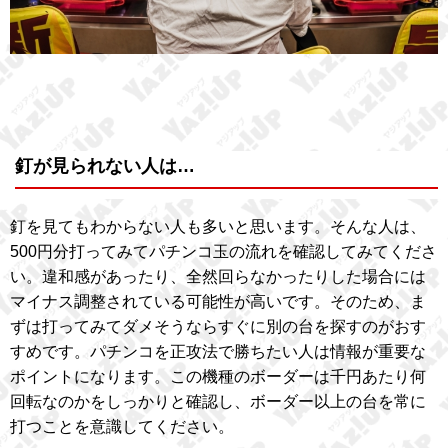
釘が見られない人は…
釘を見てもわからない人も多いと思います。そんな人は、
500円分打ってみてパチンコ玉の流れを確認してみてくださ
い。違和感があったり、全然回らなかったりした場合には
マイナス調整されている可能性が高いです。そのため、ま
ずは打ってみてダメそうならすぐに別の台を探すのがおす
すめです。パチンコを正攻法で勝ちたい人は情報が重要な
ポイントになります。この機種のボーダーは千円あたり何
回転なのかをしっかりと確認し、ボーダー以上の台を常に
打つことを意識してください。