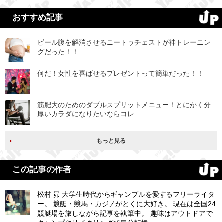
おすすめ記事
ビール腹を解消させるニートゥチェストが神トレーニン
グだった！！
何だ！女性を喜ばせるプレゼントって簡単だった！！
筋肥大のためのダブルスプリットメニュー！とにかく分
厚いカラダになりたいならコレ
もっと見る
この記事の作者
松村 昴 大学生時代からギャンブルを愛するフリーライタ
ー。 競艇・競馬・カジノがとくに大好き。 現在は全国24
競艇場を旅しながら記事を執筆中。 趣味はアウトドアで