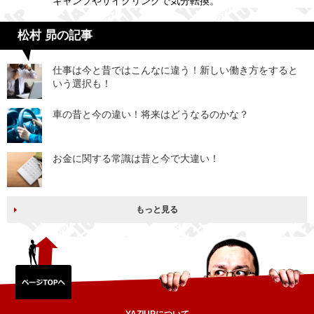
キャンプやサイクリングで気分転換。
松村 昴の記事
仕事は今と昔ではこんなに違う！新しい働き方をすると
いう選択も！
車の昔と今の違い！将来はどうなるのかな？
お金に関する常識は昔と今で大違い！
もっと見る
YAZIUPについて