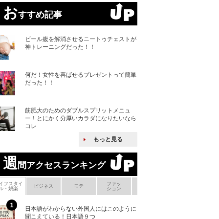
お
すすめ記事
ビール腹を解消させるニートゥチェストが
神トレーニングだった！！
何だ！女性を喜ばせるプレゼントって簡単
だった！！
筋肥大のためのダブルスプリットメニュ
ー！とにかく分厚いカラダになりたいなら
コレ
もっと見る
週
間アクセスランキング
イフスタイ
ファッ
ボ
ビジネス
モテ
ヘアケア
ヘルスケア
ル・娯楽
ション
メ
日本語がわからない外国人にはこのように
「えっ！こんな事
聞こえている！日本語９つ
ない、北朝鮮で禁