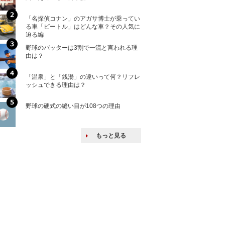
「名探偵コナン」のアガサ博士が乗ってい
核兵器の廃絶はな
る車「ビートル」はどんな車？その人気に
から解説
迫る編
野球のバッターは3割で一流と言われる理
何故キヤノンはゼ
由は？
来たのか？オープ
ける特許戦略
「温泉」と「銭湯」の違いって何？リフレ
ヨーロッパの小国
ッシュできる理由は？
な国とされる理由
野球の硬式の縫い目が108つの理由
上司の上司に案件
し』・他人の威厳
たい人たち
もっと見る