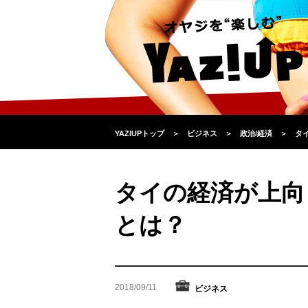
YAZIUPトップ
＞
ビジネス
＞
政治/経済
＞
タ
タイの経済が上向
とは？
2018/09/11
ビジネス