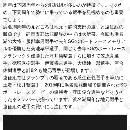
周年は下関周年からの転戦組が多いのが特徴です。そのた
め、下関周年で勢いに乗っている選手を見極めるのも重要
でしょう。
浜名湖周年の見どころは地元・静岡支部の選手と遠征組の
勝負です。静岡支部は競艇界の中では大所帯。今回も浜名
湖の大将・服部幸男選手や去年SGのボートレースメモリア
ルを優勝した菊池孝平選手、同じく去年SGのボートレース
クラシックを優勝した坪井康晴選手らに加えて笠原亮選
手、徳増秀樹選手、伊藤将吉選手、大橋純一郎選手、河合
佑樹選手と計8名も地元選手が登場します。
遠征組ではグランプリの覇者である瓜生正義選手を筆頭に
王者・松井繫選手、2015年に浜名湖競艇場で開催されたSG
ボートレースダービーの優勝者・守田俊介選手などそうそ
うたるメンバーが揃っています。浜名湖周年は地元選手と
遠征組の選手の戦いにも注目です。