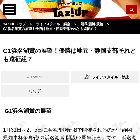
YAZIUPトップ
＞
ライフスタイル・娯楽
＞
競馬/競艇/競輪
＞
G1浜名湖賞の展望！優勝は地元・静岡支部それとも遠征組？
G1浜名湖賞の展望！優勝は地元・静岡支部それと
も遠征組？
ライフスタイル・娯楽
2017/01/25
松村 昴
G1浜名湖賞の展望
1月31日～2月5日に浜名湖競艇場で開催されるのが『静岡
県知事杯争奪戦G1浜名湖賞 開設63周年記念』です。浜名湖