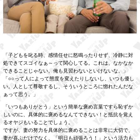
「子どもを叱る時、感情任せに怒鳴ったりせず、冷静に対
処できてスゴイなぁ～って関心してる。これは、なかなか
できることじゃない。俺も見習わないといけないな。」
「○○って人によって態度を変えたりしないし、いつも優し
い。人として尊敬するし、そういうところに惚れたんだな
ぁって思う。」
「いつもありがとう」という簡単な褒め言葉ですら恥ずか
しいのに、具体的に褒めるなんてできない！と抵抗を覚え
るオヤジもいることでしょう。
ですが、妻の努力を具体的に褒めることは非常に大切で、
妻が喜ぶだけでなく、「明日も頑張ろう！」という活力も