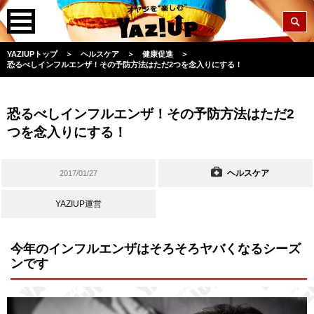
YAZIUPトップ
＞
ヘルスケア
＞
健康促進
＞
恐るべしインフルエンザ！その予防方法はただ2つを念入りにする！
恐るべしインフルエンザ！その予防方法はただ2
つを念入りにする！
ヘルスケア
2017/01/27
YAZIUP運営
今年のインフルエンザはそろそろヤバくなるシーズ
ンです