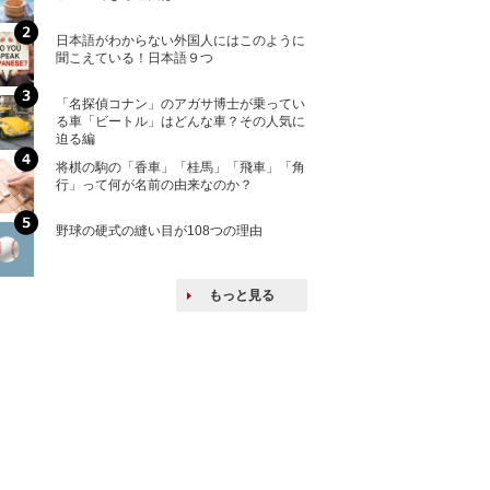
ける特許戦略
日本語がわからない外国人にはこのように
「えっ！こんな事
聞こえている！日本語９つ
ない、北朝鮮で禁
「名探偵コナン」のアガサ博士が乗ってい
上司の上司に案件
る車「ビートル」はどんな車？その人気に
し』・他人の威厳
迫る編
たい人たち
将棋の駒の「香車」「桂馬」「飛車」「角
核兵器の廃絶はな
行」って何が名前の由来なのか？
から解説
野球の硬式の縫い目が108つの理由
韓国で揉めている
戦後の賠償をおさ
もっと見る