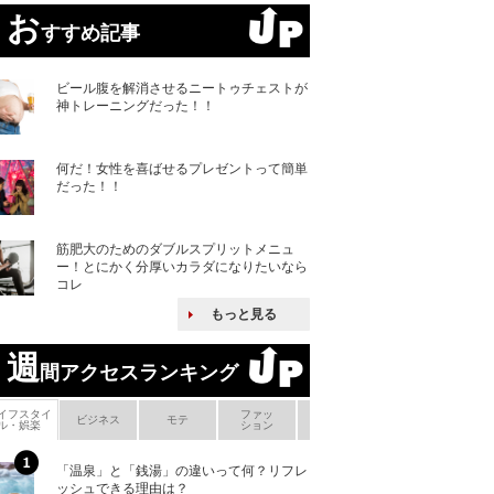
お
すすめ記事
ビール腹を解消させるニートゥチェストが
神トレーニングだった！！
何だ！女性を喜ばせるプレゼントって簡単
だった！！
筋肥大のためのダブルスプリットメニュ
ー！とにかく分厚いカラダになりたいなら
コレ
もっと見る
週
間アクセスランキング
イフスタイ
ファッ
ボ
ビジネス
モテ
ヘアケア
ヘルスケア
ル・娯楽
ション
メ
「温泉」と「銭湯」の違いって何？リフレ
何故キヤノンはゼ
ッシュできる理由は？
来たのか？オープ