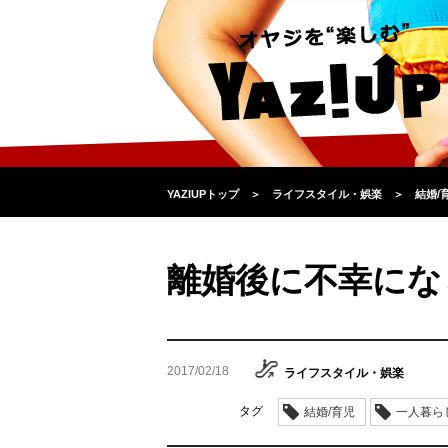
YAZIUPトップ
＞
ライフスタイル・娯楽
＞
結婚/
離婚後に不幸にな
2017/02/18
ライフスタイル・娯楽
タグ
結婚/育児
一人暮ら