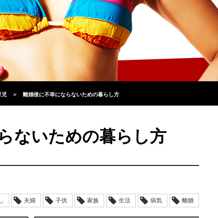
育児
＞
離婚後に不幸にならないための暮らし方
らないための暮らし方
し
夫婦
子供
家族
生活
病気
離婚