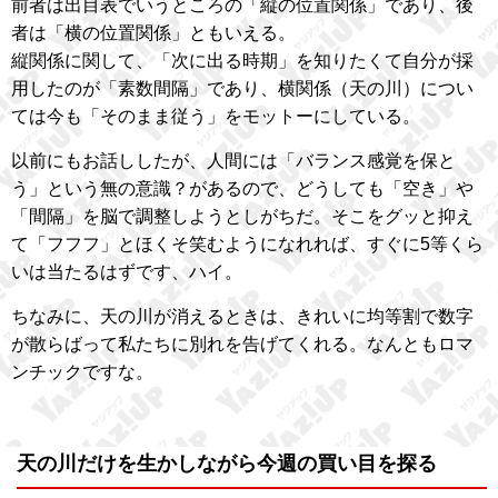
前者は出目表でいうところの「縦の位置関係」であり、後
者は「横の位置関係」ともいえる。
縦関係に関して、「次に出る時期」を知りたくて自分が採
用したのが「素数間隔」であり、横関係（天の川）につい
ては今も「そのまま従う」をモットーにしている。
以前にもお話ししたが、人間には「バランス感覚を保と
う」という無の意識？があるので、どうしても「空き」や
「間隔」を脳で調整しようとしがちだ。そこをグッと抑え
て「フフフ」とほくそ笑むようになれれば、すぐに5等くら
いは当たるはずです、ハイ。
ちなみに、天の川が消えるときは、きれいに均等割で数字
が散らばって私たちに別れを告げてくれる。なんともロマ
ンチックですな。
天の川だけを生かしながら今週の買い目を探る