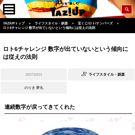
YAZIUPトップ
＞
ライフスタイル・娯楽
＞
宝くじ/ロト/ナンバーズ
＞
ロト6チャレンジ 数字が出ていないという傾向には従えの法則
ロト6チャレンジ 数字が出ていないという傾向に
は従えの法則
ライフスタイル・娯楽
2017/10/13
のりき 夢丸
連続数字が戻ってきてくれた