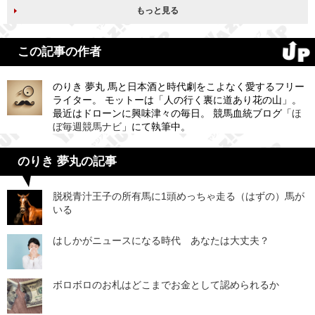
もっと見る
この記事の作者
のりき 夢丸 馬と日本酒と時代劇をこよなく愛するフリー
ライター。 モットーは「人の行く裏に道あり花の山」。
最近はドローンに興味津々の毎日。 競馬血統ブログ「
ほ
ぼ毎週競馬ナビ
」にて執筆中。
のりき 夢丸の記事
脱税青汁王子の所有馬に1頭めっちゃ走る（はずの）馬が
いる
はしかがニュースになる時代 あなたは大丈夫？
ボロボロのお札はどこまでお金として認められるか