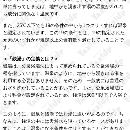
単に言ってしまえば、地中から湧き出す湯の温度が25℃な
ら成分に関係なく温泉です。
また、25℃以下でも19の条件の中から1つクリアすれば温泉
と認定されています。この19の条件とは、19の指定された
元素のいずれかが規定以上の含有量を満たしていることで
す。
＜「銭湯」の定義とは？＞
銭湯は、公衆浴場法によって定められている公衆浴場の一
種を指しています。温泉のように、地中から湧き出る湯を
利用する必要はありません。そのため、一般的には普通の
お水を沸かしていることが多いです。また、公衆浴場法に
より料金が設定されているため、銭湯は500円以下で入浴で
きます。
このように、温泉と銭湯ではお湯に違いがあるのです。ち
なみに、銭湯の中には天然水を謳っているケースがありま
す。これは、温泉になる条件をクリアすることができなか