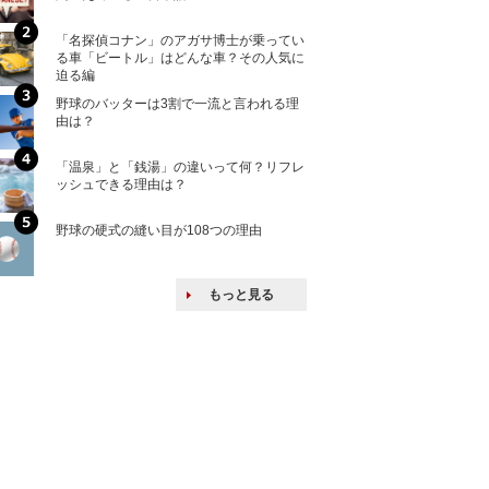
「名探偵コナン」のアガサ博士が乗ってい
核兵器の廃絶はな
る車「ビートル」はどんな車？その人気に
から解説
迫る編
野球のバッターは3割で一流と言われる理
何故キヤノンはゼ
由は？
来たのか？オープ
ける特許戦略
「温泉」と「銭湯」の違いって何？リフレ
ヨーロッパの小国
ッシュできる理由は？
な国とされる理由
野球の硬式の縫い目が108つの理由
上司の上司に案件
し』・他人の威厳
たい人たち
もっと見る