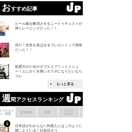
お
すすめ記事
ビール腹を解消させるニートゥチェストが
神トレーニングだった！！
何だ！女性を喜ばせるプレゼントって簡単
だった！！
筋肥大のためのダブルスプリットメニュ
ー！とにかく分厚いカラダになりたいなら
コレ
もっと見る
週
間アクセスランキング
イフスタイ
ファッ
ボ
ビジネス
モテ
ヘアケア
ヘルスケア
ル・娯楽
ション
メ
日本語がわからない外国人にはこのように
「えっ！こんな事
聞こえている！日本語９つ
ない、北朝鮮で禁