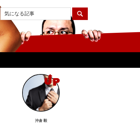
！
沖倉 毅