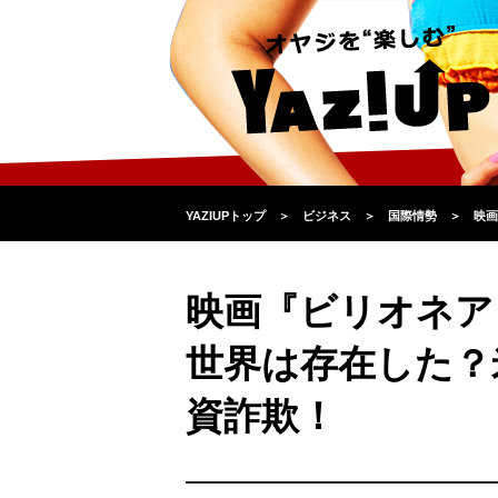
YAZIUPトップ
＞
ビジネス
＞
国際情勢
＞
映画
映画『ビリオネア
世界は存在した？
資詐欺！