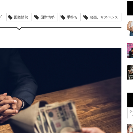
グ
国際情勢
国際情勢
手持ち
映画、サスペンス
ラ