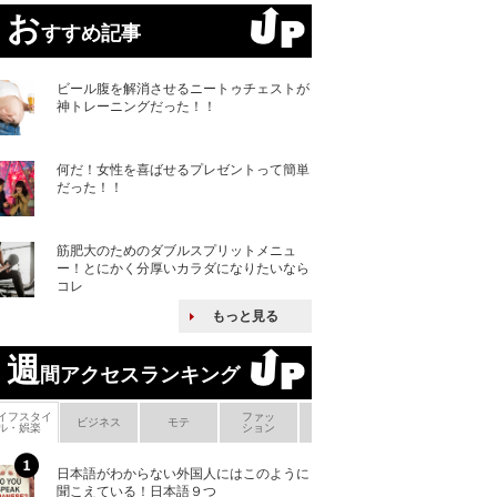
お
すすめ記事
ビール腹を解消させるニートゥチェストが
神トレーニングだった！！
何だ！女性を喜ばせるプレゼントって簡単
だった！！
筋肥大のためのダブルスプリットメニュ
ー！とにかく分厚いカラダになりたいなら
コレ
もっと見る
週
間アクセスランキング
イフスタイ
ファッ
ボ
ビジネス
モテ
ヘアケア
ヘルスケア
ル・娯楽
ション
メ
日本語がわからない外国人にはこのように
「えっ！こんな事
聞こえている！日本語９つ
ない、北朝鮮で禁