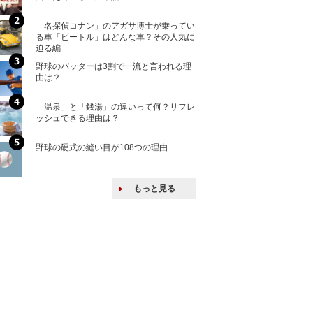
「名探偵コナン」のアガサ博士が乗ってい
核兵器の廃絶はな
る車「ビートル」はどんな車？その人気に
から解説
迫る編
野球のバッターは3割で一流と言われる理
何故キヤノンはゼ
由は？
来たのか？オープ
ける特許戦略
「温泉」と「銭湯」の違いって何？リフレ
ヨーロッパの小国
ッシュできる理由は？
な国とされる理由
野球の硬式の縫い目が108つの理由
上司の上司に案件
し』・他人の威厳
たい人たち
もっと見る