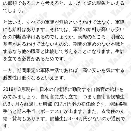
の部類であることを考えると、まったく逆の現象といえる
でしょう。
とはいえ、すべての軍隊が無給というわけではなく、軍隊
にも給料はあります。それでは、軍隊の給料が高いか安い
かの判断基準はあるのでしょうか。実際のところ、明確な
基準があるわけではないものの、期間の定めのない本職と
するなら他の職業と比較して考えることになります。生計
を立てる必要があるためです。
一方、期間限定の軍隊生活であれば、高い安いを気にする
必要性は低くなるといえます。
2019年3月現在、日本の自衛隊に勤務する自衛官の給料を
みてみましょう。自衛官に成り立て、つまり自衛官候補生
の3ヶ月を経過した時点で17万円弱の初任給です。別途各種
手当と期末手当（ボーナス）が出ます。また、衣食住の支
給・貸与もあります。候補生は3～4万円少ないのが通例で
す。