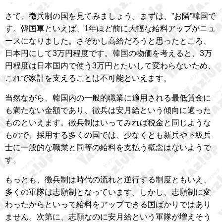
さて、徴兵制の国を見てみましょう。まずは、”お隣”韓国で
す。韓国軍といえば、1年ほど前に大幅な給料アップがニュ
ースになりました。さぞかし高給だろうと思ったところ、
日本円にして3万円程度です。韓国の物価を考えると、3万
円程度は日本国内で使う3万円とたいして変わらないため、
これで家計を支えることは不可能といえます。
当然ながら、韓国内の一般的職業に適用される最低賃金に
も満たない金額であり、徴兵は安月給という傾向に適った
ものといえます。徴兵制はいってみれば税金と同じような
もので、採用する多くの国では、少なくとも新兵や下級兵
士に一般的な職業と同等の給料を支払う概念はないようで
す。
もっとも、徴兵制は時代の流れと逆行する制度ともいえ、
多くの軍隊は志願制となっています。しかし、志願制に変
わったからといって給料をアップできる国ばかりではあり
ません。次第に、志願なのに安月給という軍隊が増えそう