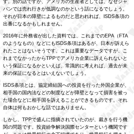
す。別の話ですが、アメリカの生産者としては、なぜジャ
パンでは売れ行きが低調なのかという話になるでしょう。
それが日本の障壁によるものだと思われれば、ISDS条項の
出番になるかもしれません。
2016年に外務省が出した資料では、これまでのEPA（FTA
のようなもの）などにもISDS条項はあるが、日本が訴えら
れたことはないそうです。これは重要なデータですが、こ
れまでなかったからTPPでアメリカ企業に訴えられないと
いう保証になるかといえば、常識的に考えれば、過去が未
来の保証になるとはいえないでしょう。
ISDS条項とは、協定締結国への投資を行った外国企業が、
相手国の国内法などの制度などが障壁となって損害を被っ
た場合などに相手国を訴えることができるものです。それ
自体は何もおかしな話ではありません。
しかし、TPPで盛んに指摘されていたのが、裁きを行う機
関の問題です。投資紛争解決国際センターという機関です