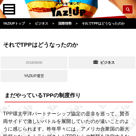
YAZIUPトップ
＞
ビジネス
＞
国際情勢
＞
それでTPPはどうなったのか
それでTPPはどうなったのか
ビジネス
2018/06/06
YAZIUP運営
まだやっているTPPの制度作り
TPP環太平洋パートナーシップ協定の是非を巡って、賛否
両サイドで激しいバトルを展開していたのが遠いことのよ
うに感じられます。昨年早々には、アメリカ合衆国の新大