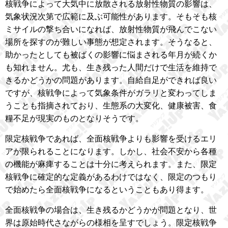
核戦争によって大気中に放散される放射性物質の影響は、
気象状況次第で広範に及ぶ可能性があります。そもそも核
ミサイルの撃ち合いになれば、放射性物質が飛んでこない
場所を探すのが難しい事態が想定されます。そうなると、
助かったとしても被ばくの影響に悩まされる年月が続くか
も知れません。尤も、生き残った人間だけで生活を維持で
きるかどうかの問題があります。自給自足ができれば良い
ですが、核戦争によって気象条件がガラリと変わってしま
うことも指摘されており、生態系の大変化、健康被害、食
糧不足が現実のものとなりそうです。
限定核戦争であれば、全面核戦争よりも影響を受けるエリ
アが限られることになります。しかし、社会不安から各種
の機能が麻痺することは十分に考えられます。また、限定
核戦争に確定的な定義があるわけではなく、限定のつもり
で始めたら全面核戦争になるということもあり得ます。
全面核戦争の場合は、生き残るかどうかが問題となり、世
界は原始時代さながらの様相を呈すでしょう。限定核戦争