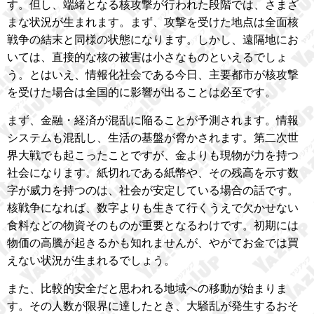
す。但し、端緒となる核攻撃が行われた段階では、さまざ
まな状況が生まれます。まず、攻撃を受けた地点は全面核
戦争の結末と同様の状態になります。しかし、遠隔地にお
いては、直接的な核の被害は小さなものといえるでしょ
う。とはいえ、情報化社会である今日、主要都市が核攻撃
を受けた場合は全国的に影響が出ることは必至です。
まず、金融・経済が混乱に陥ることが予測されます。情報
システムも混乱し、生活の基盤が脅かされます。第二次世
界大戦でも起こったことですが、金よりも現物が力を持つ
社会になります。紙切れである紙幣や、その残高を示す数
字が威力を持つのは、社会が安定している場合の話です。
核戦争になれば、数字よりも生きて行くうえで欠かせない
食料などの物資そのものが重要となるわけです。初期には
物価の高騰が起きるかも知れませんが、やがてお金では買
えない状況が生まれるでしょう。
また、比較的安全だと思われる地域への移動が始まりま
す。その人数が限界に達したとき、大騒乱が発生するおそ