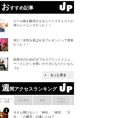
お
すすめ記事
ビール腹を解消させるニートゥチェストが
神トレーニングだった！！
何だ！女性を喜ばせるプレゼントって簡単
だった！！
筋肥大のためのダブルスプリットメニュ
ー！とにかく分厚いカラダになりたいなら
コレ
もっと見る
週
間アクセスランキング
イフスタイ
ファッ
ボ
ビジネス
モテ
ヘアケア
ヘルスケア
ル・娯楽
ション
メ
今さら聞けない！「神社」「神宮」「大
ヨーロッパの小国
社」「八幡宮」の違いとは？
な国とされる理由