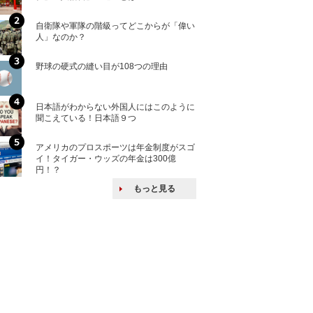
自衛隊や軍隊の階級ってどこからが「偉い
「えっ！こんな事
人」なのか？
ない、北朝鮮で禁
野球の硬式の縫い目が108つの理由
核兵器の廃絶はな
から解説
日本語がわからない外国人にはこのように
自衛隊がオスプレ
聞こえている！日本語９つ
改めて！
アメリカのプロスポーツは年金制度がスゴ
何故キヤノンはゼ
イ！タイガー・ウッズの年金は300億
来たのか？オープ
円！？
ける特許戦略
もっと見る