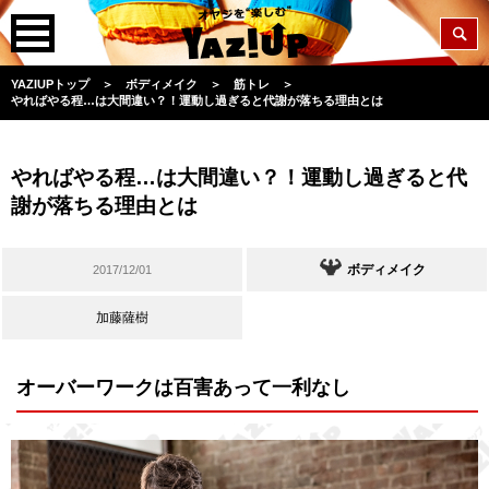
YAZIUPトップ
＞
ボディメイク
＞
筋トレ
＞
やればやる程…は大間違い？！運動し過ぎると代謝が落ちる理由とは
やればやる程…は大間違い？！運動し過ぎると代
謝が落ちる理由とは
ボディメイク
2017/12/01
加藤薩樹
オーバーワークは百害あって一利なし