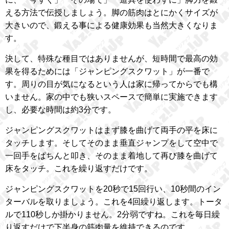
える方法で伝授しましょう。脚の筋肉はとにかくサイズが
大きいので、鍛える事による健康効果も当然大きくなりま
す。
決して、特殊な種目ではありませんが、短時間で最高の効
果を得るためには「ジャンピングスクワット」が一番で
す。周りの目が気になるという人は家に帰ってからでも構
いません。家の中でも狭いスペースで簡単に実施できます
し、必要な時間は約3分です。
ジャンピングスクワットはまず膝を曲げて両手の平を床に
タッチします。そしてそのまま垂直ジャンプをして空中で
一回手をぱちんと叩き、そのまま着地して再び膝を曲げて
床をタッチ。これを繰り返すだけです。
ジャンピングスクワットを20秒で15回行い、10秒間のイン
ターバルを取りましょう。これを4回繰り返します。トータ
ルで110秒しか掛かりません。2分弱ですね。これを毎日繰
り返すだけで下半身の筋肉量を維持できるのです。