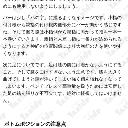
めにも使用しないようにしましょう。
バーは少し「ハの字」に握るようなイメージです。小指の
付け根から親指の付け根内側部分にバーが向かう感じです
ね。そして握る際は小指側から親指に向かって指を一本一
本巻いていきます。親指と人差し指に一番力が込められる
ようにすると神経の位置関係により大胸筋の力を使いやす
くなります。
次に足についてです。足は膝の前には着かないようにする
こと。そして膝を曲げすぎないよう注意です。膝を大きく
曲げてしまうと踵が浮いてしまい強く踏ん張れなくなって
しまいます。ベンチプレスで高重量を扱うためには安定し
た足の踏ん張りが不可欠です。絶対に軽視してはいけませ
ん。
ボトムポジションの注意点