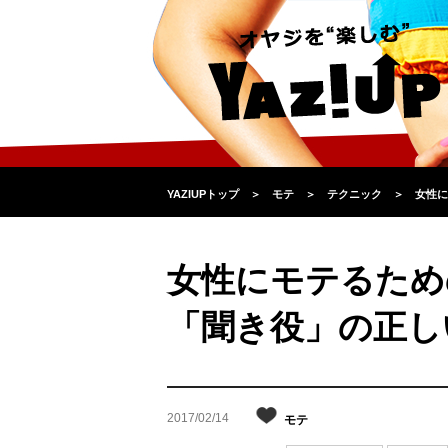
YAZIUPトップ
＞
モテ
＞
テクニック
＞
女性に
女性にモテるため
「聞き役」の正し
2017/02/14
モテ