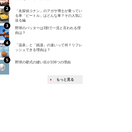
「名探偵コナン」のアガサ博士が乗ってい
核兵器の廃絶はな
る車「ビートル」はどんな車？その人気に
から解説
迫る編
野球のバッターは3割で一流と言われる理
何故キヤノンはゼ
由は？
来たのか？オープ
ける特許戦略
「温泉」と「銭湯」の違いって何？リフレ
ヨーロッパの小国
ッシュできる理由は？
な国とされる理由
野球の硬式の縫い目が108つの理由
上司の上司に案件
し』・他人の威厳
たい人たち
もっと見る