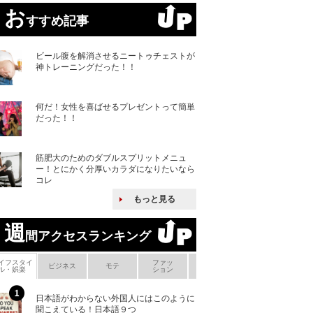
お
すすめ記事
ビール腹を解消させるニートゥチェストが
神トレーニングだった！！
何だ！女性を喜ばせるプレゼントって簡単
だった！！
筋肥大のためのダブルスプリットメニュ
ー！とにかく分厚いカラダになりたいなら
コレ
もっと見る
週
間アクセスランキング
イフスタイ
ファッ
ボ
ビジネス
モテ
ヘアケア
ヘルスケア
ル・娯楽
ション
メ
日本語がわからない外国人にはこのように
「えっ！こんな事
聞こえている！日本語９つ
ない、北朝鮮で禁