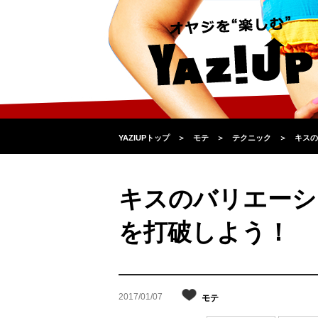
YAZIUPトップ
＞
モテ
＞
テクニック
＞
キスの
キスのバリエーシ
を打破しよう！
2017/01/07
モテ