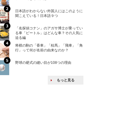
ける特許戦略
日本語がわからない外国人にはこのように
「えっ！こんな事
聞こえている！日本語９つ
ない、北朝鮮で禁
「名探偵コナン」のアガサ博士が乗ってい
上司の上司に案件
る車「ビートル」はどんな車？その人気に
し』・他人の威厳
迫る編
たい人たち
将棋の駒の「香車」「桂馬」「飛車」「角
核兵器の廃絶はな
行」って何が名前の由来なのか？
から解説
野球の硬式の縫い目が108つの理由
韓国で揉めている
戦後の賠償をおさ
もっと見る