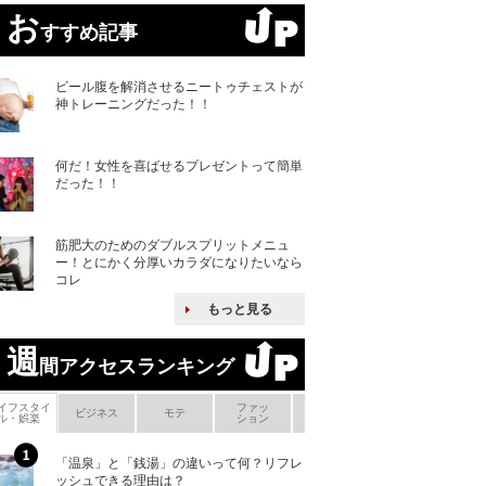
お
すすめ記事
ビール腹を解消させるニートゥチェストが
神トレーニングだった！！
何だ！女性を喜ばせるプレゼントって簡単
だった！！
筋肥大のためのダブルスプリットメニュ
ー！とにかく分厚いカラダになりたいなら
コレ
もっと見る
週
間アクセスランキング
イフスタイ
ファッ
ボ
ビジネス
モテ
ヘアケア
ヘルスケア
ル・娯楽
ション
メ
「温泉」と「銭湯」の違いって何？リフレ
何故キヤノンはゼ
ッシュできる理由は？
来たのか？オープ