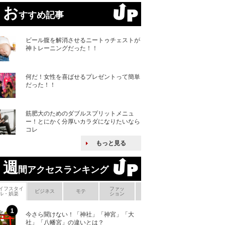
お
すすめ記事
ビール腹を解消させるニートゥチェストが
神トレーニングだった！！
何だ！女性を喜ばせるプレゼントって簡単
だった！！
筋肥大のためのダブルスプリットメニュ
ー！とにかく分厚いカラダになりたいなら
コレ
もっと見る
週
間アクセスランキング
イフスタイ
ファッ
ボ
ビジネス
モテ
ヘアケア
ヘルスケア
ル・娯楽
ション
メ
今さら聞けない！「神社」「神宮」「大
ヨーロッパの小国
社」「八幡宮」の違いとは？
な国とされる理由