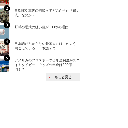
自衛隊や軍隊の階級ってどこからが「偉い
「えっ！こんな事
人」なのか？
ない、北朝鮮で禁
野球の硬式の縫い目が108つの理由
核兵器の廃絶はな
から解説
日本語がわからない外国人にはこのように
自衛隊がオスプレ
聞こえている！日本語９つ
改めて！
アメリカのプロスポーツは年金制度がスゴ
何故キヤノンはゼ
イ！タイガー・ウッズの年金は300億
来たのか？オープ
円！？
ける特許戦略
もっと見る