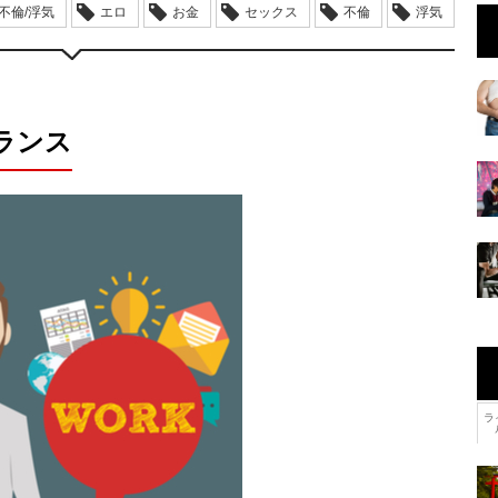
不倫/浮気
エロ
お金
セックス
不倫
浮気
ランス
ラ