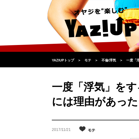
YAZIUPトップ
＞
モテ
＞
不倫/浮気
＞
一度「
一度「浮気」をす
には理由があった
2017/11/21
モテ