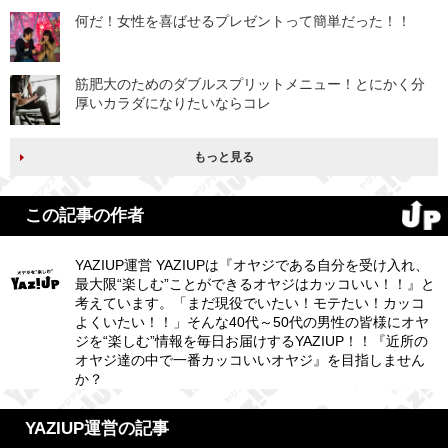
何だ！女性を喜ばせるプレゼントって簡単だった！！
筋肥大のためのダブルスプリットメニュー！とにかく分
厚いカラダになりたいならコレ
もっと見る
この記事の作者
YAZIUP運営 YAZIUPは『オヤジである自分を受け入れ、
最大限“楽しむ”ことができるオヤジはカッコいい！！』と
考えています。「まだ現役でいたい！モテたい！カッコ
よくいたい！！」そんな40代～50代の男性の皆様にオヤ
ジを“楽しむ”情報を毎日お届けするYAZIUP！！『近所の
オヤジ達の中で一番カッコいいオヤジ』を目指しません
か？
YAZIUP運営の記事