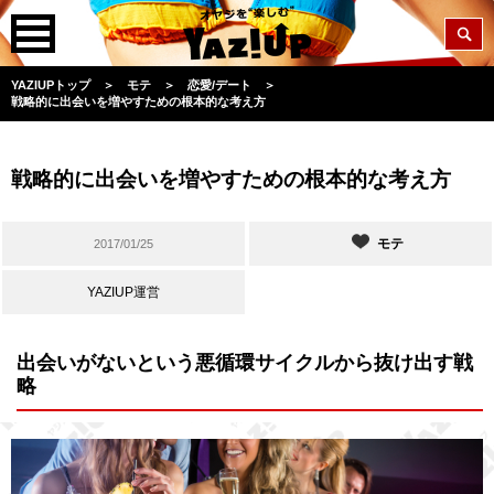
YAZIUPトップ
＞
モテ
＞
恋愛/デート
＞
戦略的に出会いを増やすための根本的な考え方
戦略的に出会いを増やすための根本的な考え方
モテ
2017/01/25
YAZIUP運営
出会いがないという悪循環サイクルから抜け出す戦
略