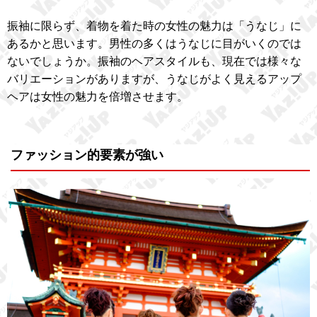
振袖に限らず、着物を着た時の女性の魅力は「うなじ」に
あるかと思います。男性の多くはうなじに目がいくのでは
ないでしょうか。振袖のヘアスタイルも、現在では様々な
バリエーションがありますが、うなじがよく見えるアップ
ヘアは女性の魅力を倍増させます。
ファッション的要素が強い