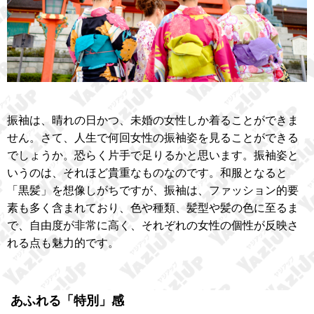
振袖は、晴れの日かつ、未婚の女性しか着ることができま
せん。さて、人生で何回女性の振袖姿を見ることができる
でしょうか。恐らく片手で足りるかと思います。振袖姿と
いうのは、それほど貴重なものなのです。和服となると
「黒髪」を想像しがちですが、振袖は、ファッション的要
素も多く含まれており、色や種類、髪型や髪の色に至るま
で、自由度が非常に高く、それぞれの女性の個性が反映さ
れる点も魅力的です。
あふれる「特別」感