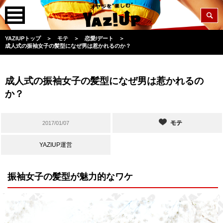
YAZIUPトップ
＞
モテ
＞
恋愛/デート
＞
成人式の振袖女子の髪型になぜ男は惹かれるのか？
成人式の振袖女子の髪型になぜ男は惹かれるの
か？
モテ
2017/01/07
YAZIUP運営
振袖女子の髪型が魅力的なワケ