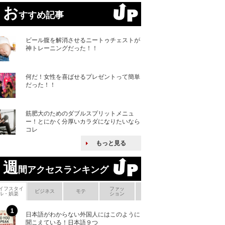
お
すすめ記事
ビール腹を解消させるニートゥチェストが
神トレーニングだった！！
何だ！女性を喜ばせるプレゼントって簡単
だった！！
筋肥大のためのダブルスプリットメニュ
ー！とにかく分厚いカラダになりたいなら
コレ
もっと見る
週
間アクセスランキング
イフスタイ
ファッ
ボ
ビジネス
モテ
ヘアケア
ヘルスケア
ル・娯楽
ション
メ
日本語がわからない外国人にはこのように
「えっ！こんな事
聞こえている！日本語９つ
ない、北朝鮮で禁