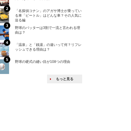
「名探偵コナン」のアガサ博士が乗ってい
核兵器の廃絶はな
る車「ビートル」はどんな車？その人気に
から解説
迫る編
野球のバッターは3割で一流と言われる理
何故キヤノンはゼ
由は？
来たのか？オープ
ける特許戦略
「温泉」と「銭湯」の違いって何？リフレ
ヨーロッパの小国
ッシュできる理由は？
な国とされる理由
野球の硬式の縫い目が108つの理由
上司の上司に案件
し』・他人の威厳
たい人たち
もっと見る